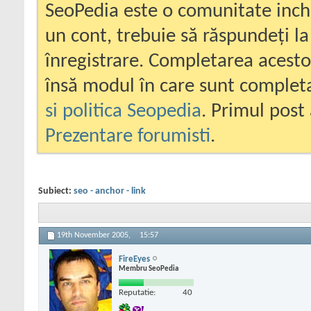
SeoPedia este o comunitate inc
un cont, trebuie să răspundeți la
înregistrare. Completarea acesto
însă modul în care sunt completa
si politica Seopedia
. Primul post 
Prezentare forumisti
.
Subiect:
seo - anchor - link
19th November 2005,
15:57
FireEyes
Membru SeoPedia
Reputatie:
40