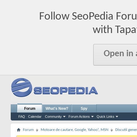
Follow SeoPedia For
with Tapa
Open in
Forum
What's New?
Spy
FAQ
Calendar
Community
Forum Actions
Quick Links
Forum
Motoare de cautare. Google, Yahoo!, MSN
Discutii gene