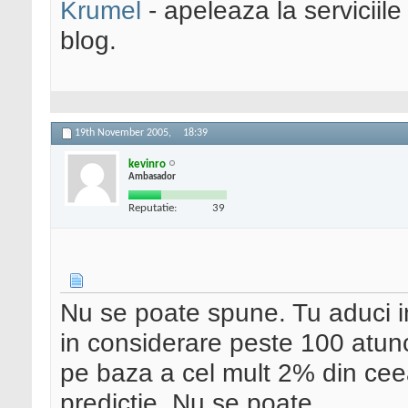
Krumel
- apeleaza la serviciile
blog.
19th November 2005,
18:39
kevinro
Ambasador
Reputatie:
39
Nu se poate spune. Tu aduci in
in considerare peste 100 atunci
pe baza a cel mult 2% din ceea
predictie. Nu se poate.