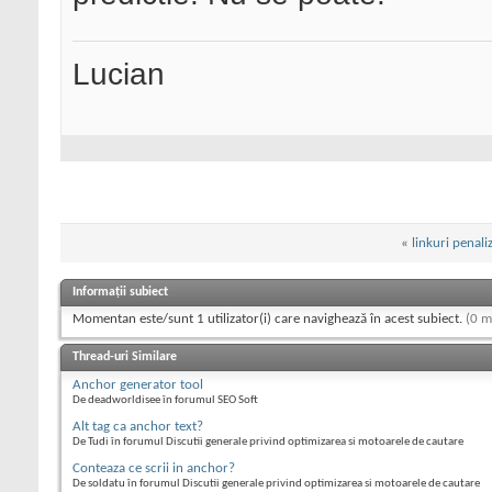
Lucian
«
linkuri penali
Informații subiect
Momentan este/sunt 1 utilizator(i) care navighează în acest subiect.
(0 m
Thread-uri Similare
Anchor generator tool
De deadworldisee în forumul SEO Soft
Alt tag ca anchor text?
De Tudi în forumul Discutii generale privind optimizarea si motoarele de cautare
Conteaza ce scrii in anchor?
De soldatu în forumul Discutii generale privind optimizarea si motoarele de cautare