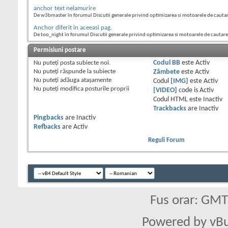
anchor text nelamurire
De w3bmaster în forumul Discutii generale privind optimizarea si motoarele de cauta
Anchor diferit in aceeasi pag.
De too_night în forumul Discutii generale privind optimizarea si motoarele de cautare
Permisiuni postare
Nu puteţi
posta subiecte noi.
Codul BB
este
Activ
Nu puteţi
răspunde la subiecte
Zâmbete
este
Activ
Nu puteţi
adăuga ataşamente
Codul
[IMG]
este
Activ
Nu puteţi
modifica posturile proprii
[VIDEO]
code is
Activ
Codul HTML este
Inactiv
Trackbacks
are
Inactiv
Pingbacks
are
Inactiv
Refbacks
are
Activ
Reguli Forum
Fus orar: GM
Powered by vBu