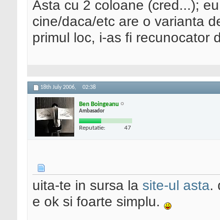
Asta cu 2 coloane (cred...); eu
cine/daca/etc are o varianta 
primul loc, i-as fi recunocato
18th July 2006,
02:38
Ben Boingeanu
Ambasador
Reputatie:
47
uita-te in sursa la
site-ul asta
.
e ok si foarte simplu.