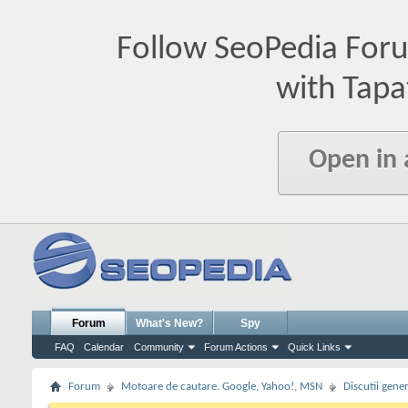
Follow SeoPedia For
with Tapa
Open in
Forum
What's New?
Spy
FAQ
Calendar
Community
Forum Actions
Quick Links
Forum
Motoare de cautare. Google, Yahoo!, MSN
Discutii gene