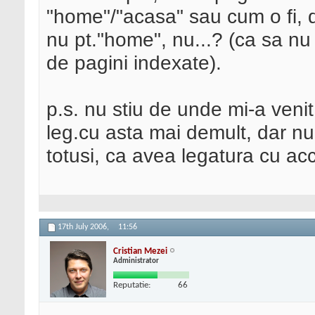
"home"/"acasa" sau cum o fi, da
nu pt."home", nu...? (ca sa nu
de pagini indexate).
p.s. nu stiu de unde mi-a venit
leg.cu asta mai demult, dar nu
totusi, ca avea legatura cu acce
17th July 2006,
11:56
Cristian Mezei
Administrator
Reputatie:
66