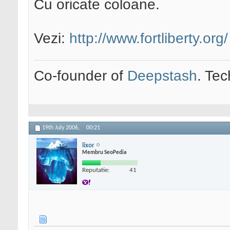
Cu oricate coloane.
Vezi:
http://www.fortliberty.org/
Co-founder of
Deepstash
. Tec
19th July 2006,
00:21
lixor
Membru SeoPedia
Reputatie:
41