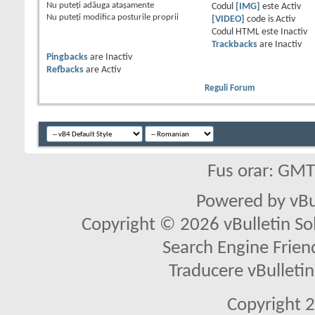
Nu puteţi
adăuga ataşamente
Codul
[IMG]
este
Activ
Nu puteţi
modifica posturile proprii
[VIDEO]
code is
Activ
Codul HTML este
Inactiv
Trackbacks
are
Inactiv
Pingbacks
are
Inactiv
Refbacks
are
Activ
Reguli Forum
Fus orar: GM
Powered by vBu
Copyright © 2026 vBulletin Solu
Search Engine Frien
Traducere vBullet
Copyright 