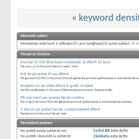
«
keyword densi
Informații subiect
Momentan este/sunt 1 utilizator(i) care navighează în acest subiect.
(0 m
Thread-uri Similare
Inscrieri in 150 directoare romanesti, ip diferit 10 euro
De coco_ro în forumul Servicii web / Jobs
link de pe acelas IP sau diferit
De giovanni12345 în forumul Discutii generale privind optimizarea si motoarele de c
Analytics nr de vizite diferit in grafic vs tabel
De Mircea Budean în forumul Metode de promovare, Analiza trafic.
PR mai mare sau aceeasi tip de continu
De crisg în forumul Discutii generale privind optimizarea si motoarele de cautare
2 site-uri pe acelasi server, comportament diferit
De kevinro în forumul Server side
Permisiuni postare
Nu puteţi
posta subiecte noi.
Codul BB
este
Activ
Nu puteţi
răspunde la subiecte
Zâmbete
este
Activ