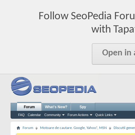
Follow SeoPedia For
with Tapa
Open in
Forum
What's New?
Spy
FAQ
Calendar
Community
Forum Actions
Quick Links
Forum
Motoare de cautare. Google, Yahoo!, MSN
Discutii gene