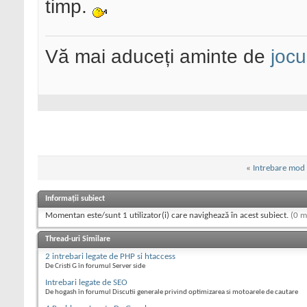
timp.
Vă mai aduceți aminte de
jocu
«
Intrebare mod 
Informații subiect
Momentan este/sunt 1 utilizator(i) care navighează în acest subiect.
(0 m
Thread-uri Similare
2 intrebari legate de PHP si htaccess
De Cristi G în forumul Server side
Intrebari legate de SEO
De hogash în forumul Discutii generale privind optimizarea si motoarele de cautare