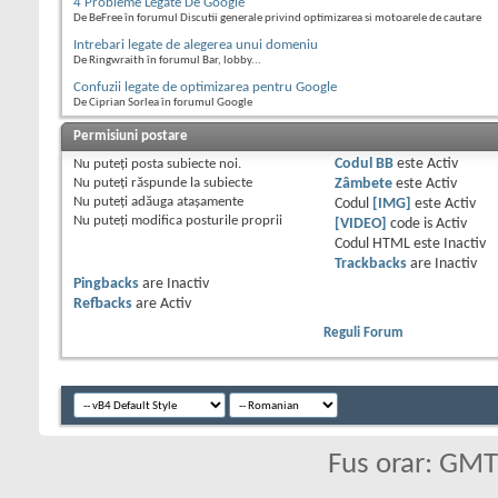
4 Probleme Legate De Google
De BeFree în forumul Discutii generale privind optimizarea si motoarele de cautare
Intrebari legate de alegerea unui domeniu
De Ringwraith în forumul Bar, lobby...
Confuzii legate de optimizarea pentru Google
De Ciprian Sorlea în forumul Google
Permisiuni postare
Nu puteţi
posta subiecte noi.
Codul BB
este
Activ
Nu puteţi
răspunde la subiecte
Zâmbete
este
Activ
Nu puteţi
adăuga ataşamente
Codul
[IMG]
este
Activ
Nu puteţi
modifica posturile proprii
[VIDEO]
code is
Activ
Codul HTML este
Inactiv
Trackbacks
are
Inactiv
Pingbacks
are
Inactiv
Refbacks
are
Activ
Reguli Forum
Fus orar: GM