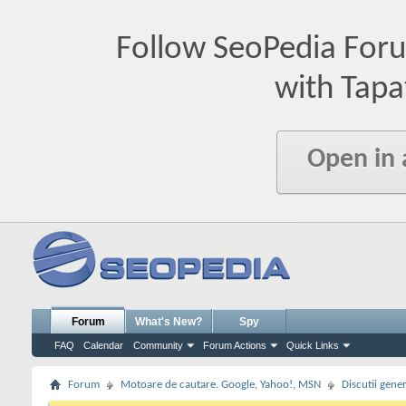
Follow SeoPedia For
with Tapa
Open in
Forum
What's New?
Spy
FAQ
Calendar
Community
Forum Actions
Quick Links
Forum
Motoare de cautare. Google, Yahoo!, MSN
Discutii gene