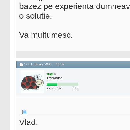
bazez pe experienta dumneavoa
o solutie.
Va multumesc.
17th February 2008,
19:36
Tudi
Ambasador
Reputatie:
38
Vlad.