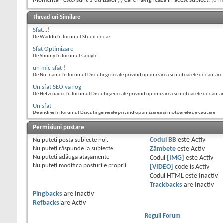
Momentan este/sunt 1 utilizator(i) care navighează în acest subiect.
(0 m
Thread-uri Similare
Sfat...!
De Waddu în forumul Studii de caz
Sfat Optimizare
De Shumy în forumul Google
un mic sfat !
De No_name în forumul Discutii generale privind optimizarea si motoarele de cautare
Un sfat SEO va rog
De Hetzenauer în forumul Discutii generale privind optimizarea si motoarele de cauta
Un sfat
De andrei în forumul Discutii generale privind optimizarea si motoarele de cautare
Permisiuni postare
Nu puteţi
posta subiecte noi.
Codul BB
este
Activ
Nu puteţi
răspunde la subiecte
Zâmbete
este
Activ
Nu puteţi
adăuga ataşamente
Codul
[IMG]
este
Activ
Nu puteţi
modifica posturile proprii
[VIDEO]
code is
Activ
Codul HTML este
Inactiv
Trackbacks
are
Inactiv
Pingbacks
are
Inactiv
Refbacks
are
Activ
Reguli Forum