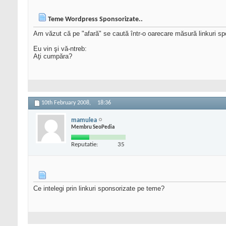
Teme Wordpress Sponsorizate..
Am văzut că pe "afară" se caută într-o oarecare măsură linkuri sp
Eu vin şi vă-ntreb:
Aţi cumpăra?
10th February 2008,
18:36
mamulea
Membru SeoPedia
Reputatie:
35
Ce intelegi prin linkuri sponsorizate pe teme?