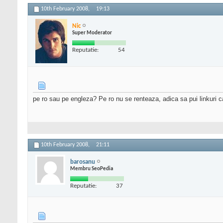
10th February 2008,
19:13
Nic
Super Moderator
Reputatie:
54
pe ro sau pe engleza? Pe ro nu se renteaza, adica sa pui linkuri cat
10th February 2008,
21:11
barosanu
Membru SeoPedia
Reputatie:
37