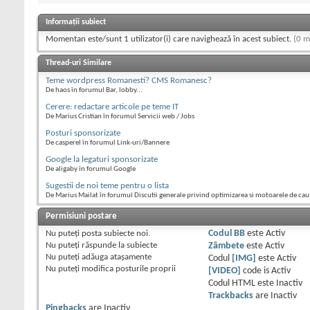
Informații subiect
Momentan este/sunt 1 utilizator(i) care navighează în acest subiect.
(0 m
Thread-uri Similare
Teme wordpress Romanesti? CMS Romanesc?
De haos în forumul Bar, lobby...
Cerere: redactare articole pe teme IT
De Marius Cristian în forumul Servicii web / Jobs
Posturi sponsorizate
De casperel în forumul Link-uri/Bannere
Google la legaturi sponsorizate
De aligaby în forumul Google
Sugestii de noi teme pentru o lista
De Marius Mailat în forumul Discutii generale privind optimizarea si motoarele de cau
Permisiuni postare
Nu puteţi
posta subiecte noi.
Codul BB
este
Activ
Nu puteţi
răspunde la subiecte
Zâmbete
este
Activ
Nu puteţi
adăuga ataşamente
Codul
[IMG]
este
Activ
Nu puteţi
modifica posturile proprii
[VIDEO]
code is
Activ
Codul HTML este
Inactiv
Trackbacks
are
Inactiv
Pingbacks
are
Inactiv