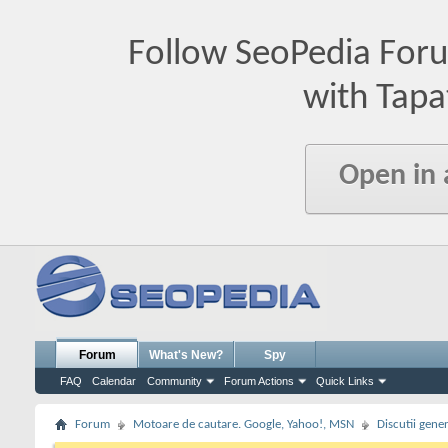
Follow SeoPedia For
with Tapa
Open in
Forum
What's New?
Spy
FAQ
Calendar
Community
Forum Actions
Quick Links
Forum
Motoare de cautare. Google, Yahoo!, MSN
Discutii gene