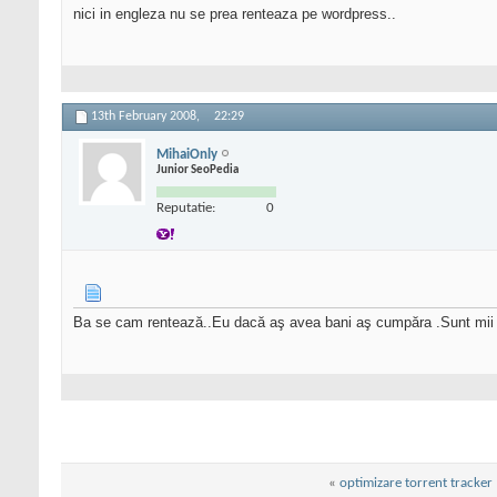
nici in engleza nu se prea renteaza pe wordpress..
13th February 2008,
22:29
MihaiOnly
Junior SeoPedia
Reputatie:
0
Ba se cam rentează..Eu dacă aş avea bani aş cumpăra .Sunt mii de
«
optimizare torrent tracker