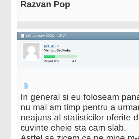
Razvan Pop
25th January 2005,
19:34
aka_eu
Membru SeoPedia
Reputatie:
41
In general si eu foloseam pana 
nu mai am timp pentru a urmari 
neajuns al statisticilor oferite 
cuvinte cheie sta cam slab.
Astfel sa zicem ca pe mine m-