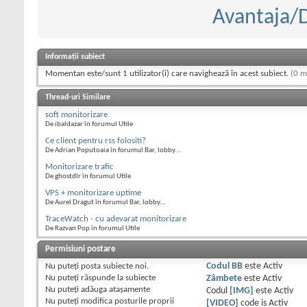
Avantaja/
Informații subiect
Momentan este/sunt 1 utilizator(i) care navighează în acest subiect.
(0 m
Thread-uri Similare
soft monitorizare
De ibaldazar în forumul Utile
Ce client pentru rss folositi?
De Adrian Poputoaia în forumul Bar, lobby...
Monitorizare trafic
De ghostdlr în forumul Utile
VPS + monitorizare uptime
De Aurel Dragut în forumul Bar, lobby...
TraceWatch - cu adevarat monitorizare
De Razvan Pop în forumul Utile
Permisiuni postare
Nu puteţi
posta subiecte noi.
Codul BB
este
Activ
Nu puteţi
răspunde la subiecte
Zâmbete
este
Activ
Nu puteţi
adăuga ataşamente
Codul
[IMG]
este
Activ
Nu puteţi
modifica posturile proprii
[VIDEO]
code is
Activ