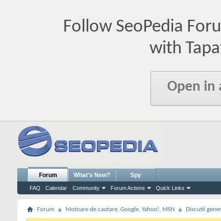
Follow SeoPedia For
with Tapa
Open in
Forum
What's New?
Spy
FAQ
Calendar
Community
Forum Actions
Quick Links
Forum
Motoare de cautare. Google, Yahoo!, MSN
Discutii gene