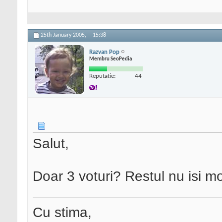
25th January 2005,
15:38
Razvan Pop
Membru SeoPedia
Reputatie:
44
Salut,
Doar 3 voturi? Restul nu isi mo
Cu stima,