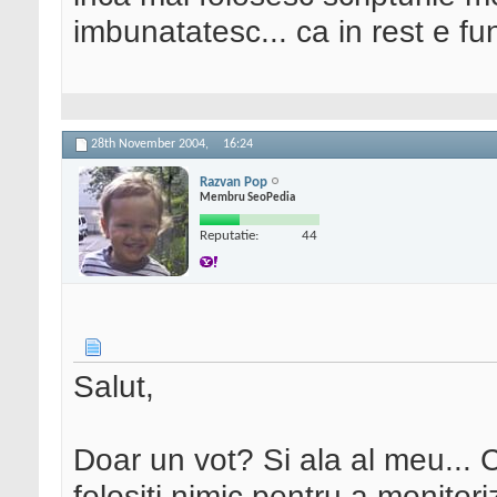
imbunatatesc... ca in rest e f
28th November 2004,
16:24
Razvan Pop
Membru SeoPedia
Reputatie:
44
Salut,
Doar un vot? Si ala al meu... 
folositi nimic pentru a monitori