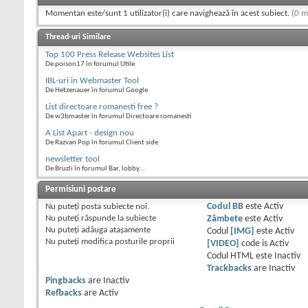
Momentan este/sunt 1 utilizator(i) care navighează în acest subiect.
(0 m
Thread-uri Similare
Top 100 Press Release Websites List
De poison17 în forumul Utile
IBL-uri in Webmaster Tool
De Hetzenauer în forumul Google
List directoare romanesti free ?
De w3bmaster în forumul Directoare romanesti
A List Apart - design nou
De Razvan Pop în forumul Client side
newsletter tool
De Bruzli în forumul Bar, lobby...
Permisiuni postare
Nu puteţi
posta subiecte noi.
Codul BB
este
Activ
Nu puteţi
răspunde la subiecte
Zâmbete
este
Activ
Nu puteţi
adăuga ataşamente
Codul
[IMG]
este
Activ
Nu puteţi
modifica posturile proprii
[VIDEO]
code is
Activ
Codul HTML este
Inactiv
Trackbacks
are
Inactiv
Pingbacks
are
Inactiv
Refbacks
are
Activ