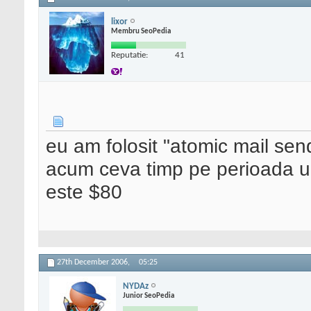
lixor
Membru SeoPedia
Reputatie:
41
eu am folosit "atomic mail sen
acum ceva timp pe perioada unu
este $80
27th December 2006,
05:25
NYDAz
Junior SeoPedia