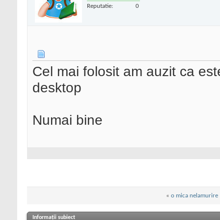
Reputatie:
0
Cel mai folosit am auzit ca es
desktop
Numai bine
«
o mica nelamurire
Informații subiect