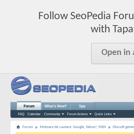
Follow SeoPedia For
with Tapa
Open in
Forum
What's New?
Spy
FAQ
Calendar
Community
Forum Actions
Quick Links
Forum
Motoare de cautare. Google, Yahoo!, MSN
Discutii gene