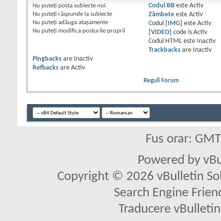
Nu puteţi
posta subiecte noi.
Codul BB
este
Activ
Nu puteţi
răspunde la subiecte
Zâmbete
este
Activ
Nu puteţi
adăuga ataşamente
Codul
[IMG]
este
Activ
Nu puteţi
modifica posturile proprii
[VIDEO]
code is
Activ
Codul HTML este
Inactiv
Trackbacks
are
Inactiv
Pingbacks
are
Inactiv
Refbacks
are
Activ
Reguli Forum
Fus orar: GM
Powered by vBu
Copyright © 2026 vBulletin Solu
Search Engine Frien
Traducere vBullet