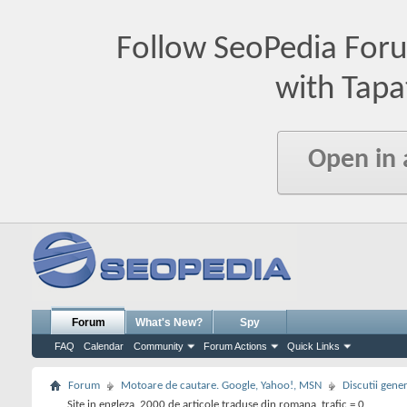
Follow SeoPedia For
with Tapa
Open in
Forum
What's New?
Spy
FAQ
Calendar
Community
Forum Actions
Quick Links
Forum
Motoare de cautare. Google, Yahoo!, MSN
Discutii gene
Site in engleza, 2000 de articole traduse din romana, trafic = 0