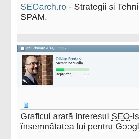
SEOarch.ro
- Strategii si Teh
SPAM.
7th February 2013,
11:12
Olivian Breda
Membru SeoPedia
Reputatie:
30
Graficul arată interesul
SEO
-i
însemnătatea lui pentru Googl