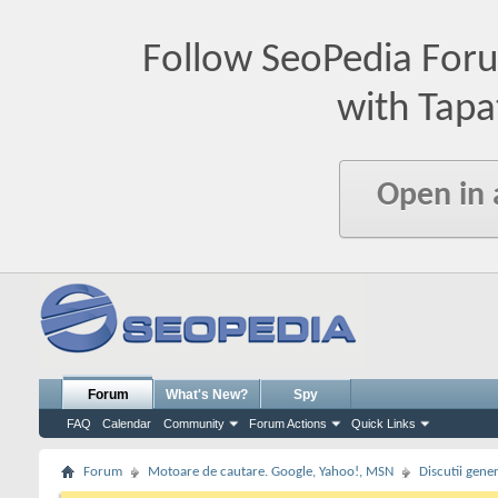
Follow SeoPedia For
with Tapa
Open in
Forum
What's New?
Spy
FAQ
Calendar
Community
Forum Actions
Quick Links
Forum
Motoare de cautare. Google, Yahoo!, MSN
Discutii gene