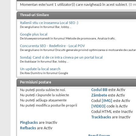
Momentan este/sunt 1 utilizator(i) care navighează în acest subiect.
(0 m
Thread-uri Similare
Italienii stiu ce inseamna Local SEO :)
De sergiuliano în forumul Bar, lobby...
Google plus local
De blueeyesromanesti în forumul Metode de promovare, Analiza trafic.
Concurenta SEO - Redefinire - Local POV
De sergiuliano în forumul Discutii generale privind optimizarea si motoarele de cauta
Sondaj: Cand si de ce intra cineva pe un portal local
De ibaldazar în forumul Bar, lobby...
Un update la local search
De Alex Dumitru în forumul Google
Permisiuni postare
Nu puteţi
posta subiecte noi.
Codul BB
este
Activ
Nu puteţi
răspunde la subiecte
Zâmbete
este
Activ
Nu puteţi
adăuga ataşamente
Codul
[IMG]
este
Activ
Nu puteţi
modifica posturile proprii
[VIDEO]
code is
Activ
Codul HTML este
Inactiv
Trackbacks
are
Inactiv
Pingbacks
are
Inactiv
Refbacks
are
Activ