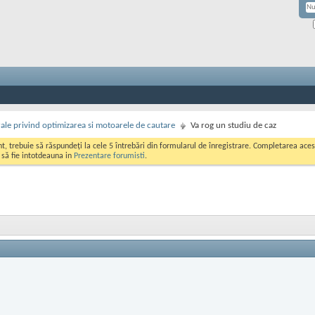
rale privind optimizarea si motoarele de cautare
Va rog un studiu de caz
ont, trebuie să răspundeți la cele 5 întrebări din formularul de înregistrare. Completarea a
i să fie intotdeauna in
Prezentare forumisti
.