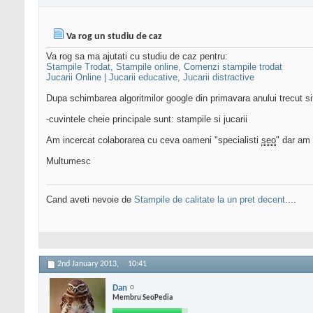
Va rog un studiu de caz
Va rog sa ma ajutati cu studiu de caz pentru:
Stampile Trodat, Stampile online, Comenzi stampile trodat
Jucarii Online | Jucarii educative, Jucarii distractive
Dupa schimbarea algoritmilor google din primavara anului trecut sit
-cuvintele cheie principale sunt: stampile si jucarii
Am incercat colaborarea cu ceva oameni "specialisti
seo
" dar am 
Multumesc
Cand aveti nevoie de
Stampile de calitate la un pret decent
....
2nd January 2013,
10:41
Dan
Membru SeoPedia