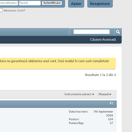
Ajutor
Înregistrare
Memorez Cont?
Căutare Avansată
cestora nu garantează obținerea unui cont, însă modul în care sunt completate
Rezultate 1 la 3 din 3
Instrumente subiect
Afișează
#1
Data înscrierii
7th September
2006
Posturi
104
Putere Rep
37