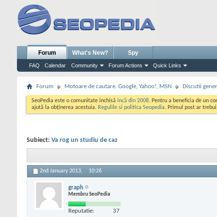
Forum
What's New?
Spy
FAQ
Calendar
Community
Forum Actions
Quick Links
Forum
Motoare de cautare. Google, Yahoo!, MSN
Discutii gene
SeoPedia este o comunitate inchisă
incă din 2008
. Pentru a beneficia de un c
ajută la obținerea acestuia.
Regulile si politica Seopedia
. Primul post ar trebu
Subiect:
Va rog un studiu de caz
2nd January 2013,
10:26
graph
Membru SeoPedia
Reputatie:
37