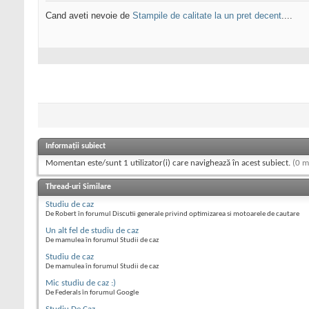
Cand aveti nevoie de
Stampile de calitate la un pret decent
....
Informații subiect
Momentan este/sunt 1 utilizator(i) care navighează în acest subiect.
(0 m
Thread-uri Similare
Studiu de caz
De Robert în forumul Discutii generale privind optimizarea si motoarele de cautare
Un alt fel de studiu de caz
De mamulea în forumul Studii de caz
Studiu de caz
De mamulea în forumul Studii de caz
Mic studiu de caz :)
De Federals în forumul Google