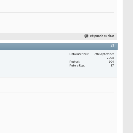
Răspunde cu citat
#3
Data înscrierii
7th September
2006
Posturi
104
Putere Rep
37