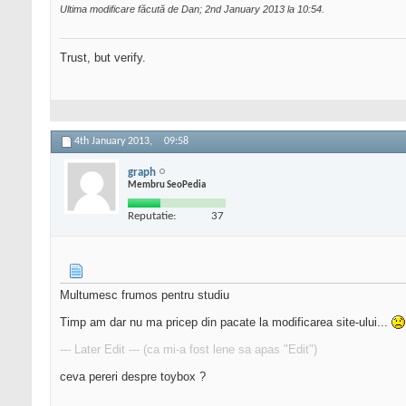
Ultima modificare făcută de Dan; 2nd January 2013 la
10:54
.
Trust, but verify.
4th January 2013,
09:58
graph
Membru SeoPedia
Reputatie:
37
Multumesc frumos pentru studiu
Timp am dar nu ma pricep din pacate la modificarea site-ului...
--- Later Edit --- (ca mi-a fost lene sa apas "Edit")
ceva pereri despre toybox ?