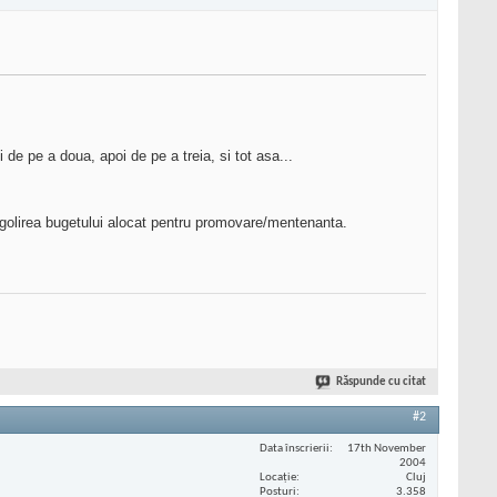
de pe a doua, apoi de pe a treia, si tot asa...
t golirea bugetului alocat pentru promovare/mentenanta.
Răspunde cu citat
#2
Data înscrierii
17th November
2004
Locaţie
Cluj
Posturi
3.358