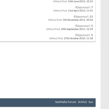
Ultimul Post:
14th June 2012,
10:31
Răspunsuri:
7
Ultimul Post:
21st April 2012,
11:01
Răspunsuri:
11
Ultimul Post:
5th November 2011,
20:06
Răspunsuri:
5
Ultimul Post:
20th September 2011,
12:29
Răspunsuri:
5
Ultimul Post:
27th October 2010,
11:58
SeoPedia Forum
Arhivă
Sus