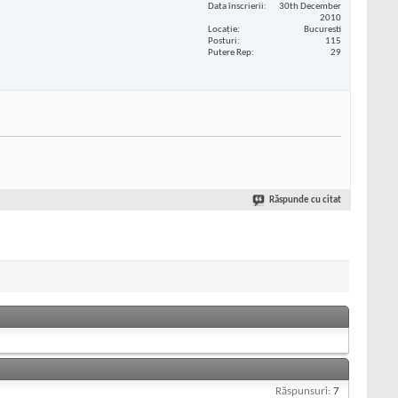
Data înscrierii
30th December
2010
Locaţie
Bucuresti
Posturi
115
Putere Rep
29
Răspunde cu citat
Răspunsuri:
7