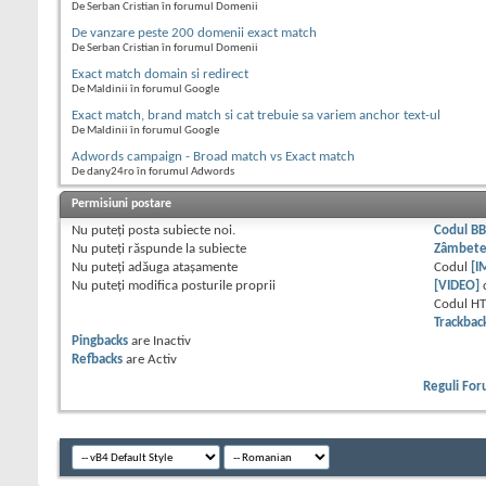
De Serban Cristian în forumul Domenii
De vanzare peste 200 domenii exact match
De Serban Cristian în forumul Domenii
Exact match domain si redirect
De Maldinii în forumul Google
Exact match, brand match si cat trebuie sa variem anchor text-ul
De Maldinii în forumul Google
Adwords campaign - Broad match vs Exact match
De dany24ro în forumul Adwords
Permisiuni postare
Nu puteţi
posta subiecte noi.
Codul B
Nu puteţi
răspunde la subiecte
Zâmbet
Nu puteţi
adăuga ataşamente
Codul
[I
Nu puteţi
modifica posturile proprii
[VIDEO]
Codul H
Trackbac
Pingbacks
are
Inactiv
Refbacks
are
Activ
Reguli Fo