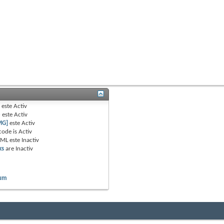
B
este
Activ
e
este
Activ
MG]
este
Activ
code is
Activ
TML este
Inactiv
ks
are
Inactiv
rum