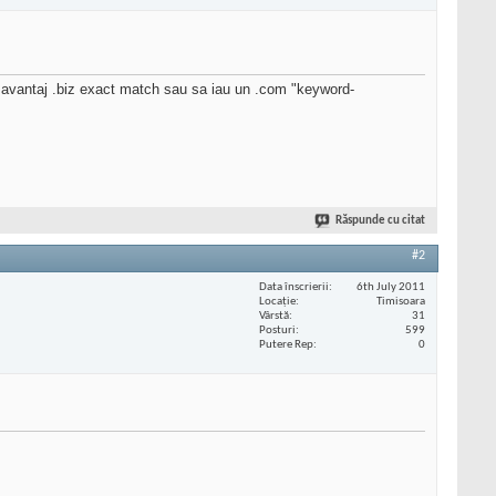
un avantaj .biz exact match sau sa iau un .com "keyword-
Răspunde cu citat
#2
Data înscrierii
6th July 2011
Locaţie
Timisoara
Vârstă
31
Posturi
599
Putere Rep
0