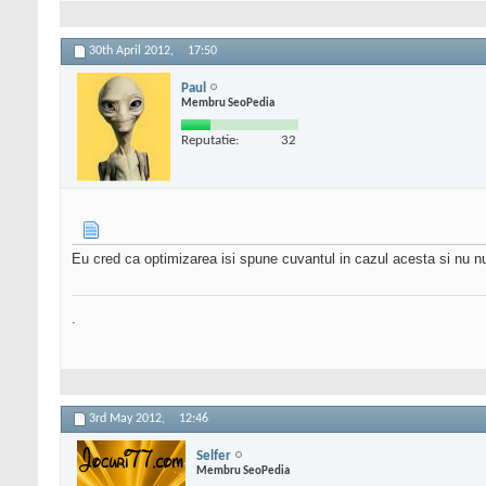
30th April 2012,
17:50
Paul
Membru SeoPedia
Reputatie:
32
Eu cred ca optimizarea isi spune cuvantul in cazul acesta si nu 
.
3rd May 2012,
12:46
Selfer
Membru SeoPedia