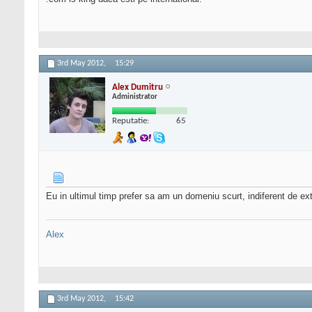
3rd May 2012,
15:29
Alex Dumitru
Administrator
Reputatie:
65
Eu in ultimul timp prefer sa am un domeniu scurt, indiferent de e
Alex
3rd May 2012,
15:42