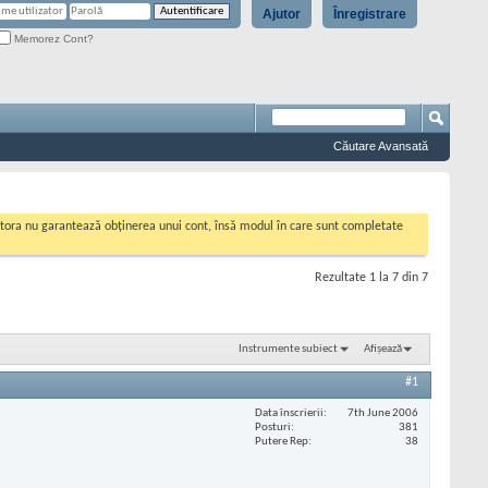
Ajutor
Înregistrare
Memorez Cont?
Căutare Avansată
cestora nu garantează obținerea unui cont, însă modul în care sunt completate
Rezultate 1 la 7 din 7
Instrumente subiect
Afișează
#1
Data înscrierii
7th June 2006
Posturi
381
Putere Rep
38