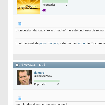
Reputatie:
0
E discutabil, dar daca "exact machul" nu este unul usor de retinut
Sunt pasionat de
jocuri mahjong
cele mai tari
jocuri
din Ciocovenii
3rd May 2012,
13:36
dumars
Junior SeoPedia
Reputatie:
0
.com is king daca esti pe international.