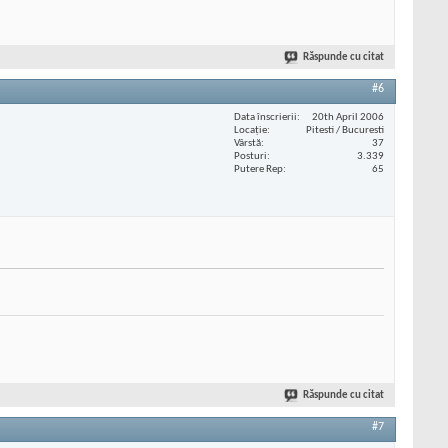
Răspunde cu citat
#6
Data înscrierii
20th April 2006
Locaţie
Pitesti / Bucuresti
Vârstă
37
Posturi
3.339
Putere Rep
65
Răspunde cu citat
#7