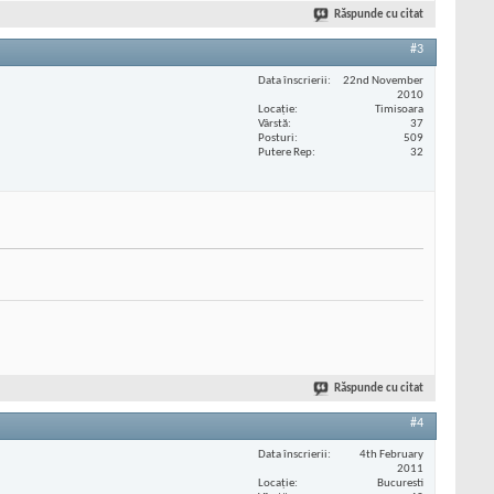
Răspunde cu citat
#3
Data înscrierii
22nd November
2010
Locaţie
Timisoara
Vârstă
37
Posturi
509
Putere Rep
32
Răspunde cu citat
#4
Data înscrierii
4th February
2011
Locaţie
Bucuresti