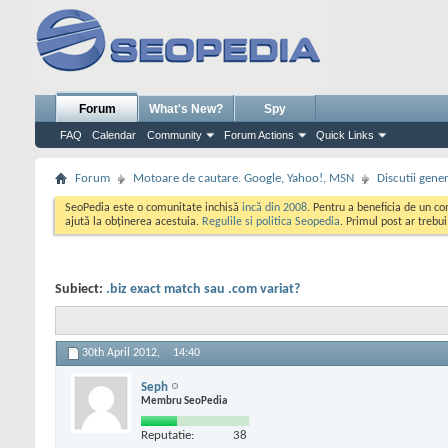
Forum
What's New?
Spy
FAQ
Calendar
Community
Forum Actions
Quick Links
Forum
Motoare de cautare. Google, Yahoo!, MSN
Discutii gene
SeoPedia este o comunitate inchisă
incă din 2008
. Pentru a beneficia de un c
ajută la obținerea acestuia.
Regulile si politica Seopedia
. Primul post ar trebu
Subiect:
.biz exact match sau .com variat?
30th April 2012,
14:40
Seph
Membru SeoPedia
Reputatie:
38