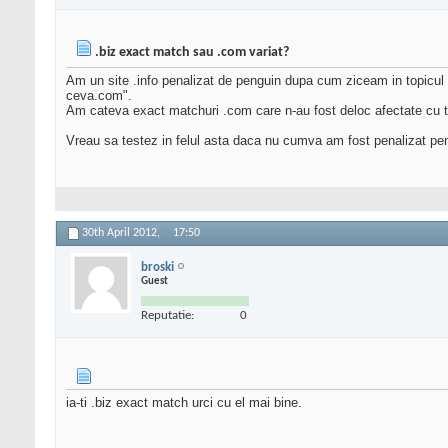
.biz exact match sau .com variat?
Am un site .info penalizat de penguin dupa cum ziceam in topicul d
ceva.com".
Am cateva exact matchuri .com care n-au fost deloc afectate cu toa
Vreau sa testez in felul asta daca nu cumva am fost penalizat pen
30th April 2012,
17:50
broski
Guest
Reputatie:
0
ia-ti .biz exact match urci cu el mai bine.