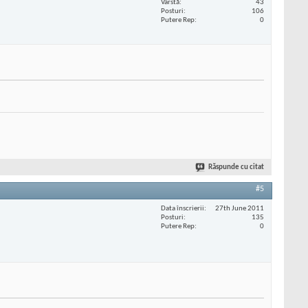
Vârstă
43
Posturi
106
Putere Rep
0
Răspunde cu citat
#5
Data înscrierii
27th June 2011
Posturi
135
Putere Rep
0