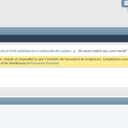
rale privind optimizarea si motoarele de cautare
.biz exact match sau .com variat?
ont, trebuie să răspundeți la cele 5 întrebări din formularul de înregistrare. Completarea a
i să fie intotdeauna in
Prezentare forumisti
.