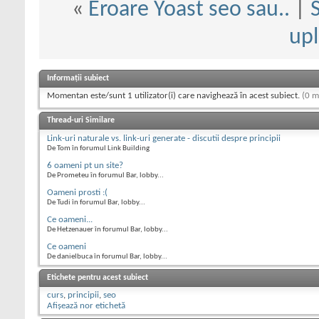
«
Eroare Yoast seo sau..
|
upl
Informații subiect
Momentan este/sunt 1 utilizator(i) care navighează în acest subiect.
(0 m
Thread-uri Similare
Link-uri naturale vs. link-uri generate - discutii despre principii
De Tom în forumul Link Building
6 oameni pt un site?
De Prometeu în forumul Bar, lobby...
Oameni prosti :(
De Tudi în forumul Bar, lobby...
Ce oameni...
De Hetzenauer în forumul Bar, lobby...
Ce oameni
De danielbuca în forumul Bar, lobby...
Etichete pentru acest subiect
curs
,
principii
,
seo
Afișează nor etichetă