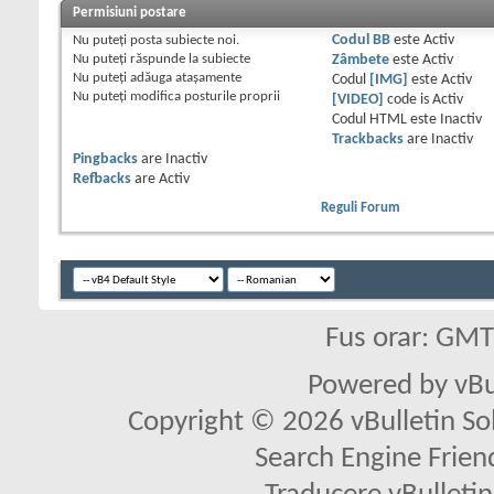
Permisiuni postare
Nu puteţi
posta subiecte noi.
Codul BB
este
Activ
Nu puteţi
răspunde la subiecte
Zâmbete
este
Activ
Nu puteţi
adăuga ataşamente
Codul
[IMG]
este
Activ
Nu puteţi
modifica posturile proprii
[VIDEO]
code is
Activ
Codul HTML este
Inactiv
Trackbacks
are
Inactiv
Pingbacks
are
Inactiv
Refbacks
are
Activ
Reguli Forum
Fus orar: GM
Powered by vBu
Copyright © 2026 vBulletin Solu
Search Engine Frien