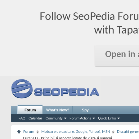
Follow SeoPedia For
with Tapa
Open in
Forum
What's New?
Spy
FAQ
Calendar
Community
Forum Actions
Quick Links
Forum
Motoare de cautare. Google, Yahoo!, MSN
Discutii gene
Curs SEO - Principii si aspecte legate de viata si oameni