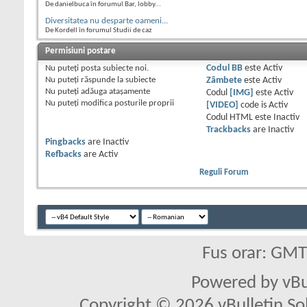
De danielbuca în forumul Bar, lobby...
Diversitatea nu desparte oameni...
De Kordell în forumul Studii de caz
Permisiuni postare
Nu puteţi
posta subiecte noi.
Codul BB
este
Activ
Nu puteţi
răspunde la subiecte
Zâmbete
este
Activ
Nu puteţi
adăuga ataşamente
Codul
[IMG]
este
Activ
Nu puteţi
modifica posturile proprii
[VIDEO]
code is
Activ
Codul HTML este
Inactiv
Trackbacks
are
Inactiv
Pingbacks
are
Inactiv
Refbacks
are
Activ
Reguli Forum
Fus orar: GM
Powered by vBu
Copyright © 2026 vBulletin Solu