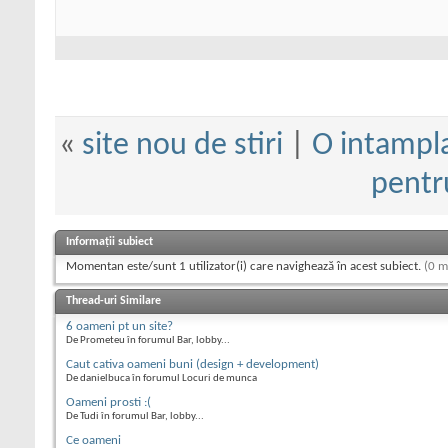
«
site nou de stiri
|
O intampl
pentr
Informații subiect
Momentan este/sunt 1 utilizator(i) care navighează în acest subiect.
(0 m
Thread-uri Similare
6 oameni pt un site?
De Prometeu în forumul Bar, lobby...
Caut cativa oameni buni (design + development)
De danielbuca în forumul Locuri de munca
Oameni prosti :(
De Tudi în forumul Bar, lobby...
Ce oameni