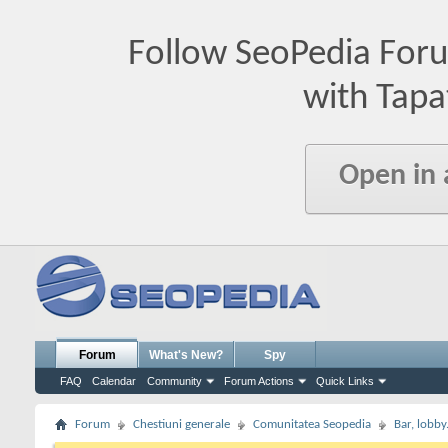
Follow SeoPedia For
with Tapa
Open in
Forum
What's New?
Spy
FAQ
Calendar
Community
Forum Actions
Quick Links
Forum
Chestiuni generale
Comunitatea Seopedia
Bar, lobby.