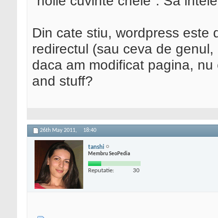
"noile cuvinte cheie". Sa intel
Din cate stiu, wordpress este 
redirectul (sau ceva de genul, 
daca am modificat pagina, nu 
and stuff?
26th May 2011,
18:40
tanshi
Membru SeoPedia
Reputatie:
30