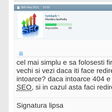
26th May 2011,
19:10
tymbark
Membru SeoPedia
Reputatie:
50
cel mai simplu e sa folosesti fi
vechi si vezi daca iti face red
intoarce? daca intoarce 404 e
SEO
, si in cazul asta faci red
Signatura lipsa