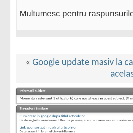
Multumesc pentru raspunsurile
«
Google update masiv la ca
acelas
Informații subiect
Momentan este/sunt 1 utilizator(i) care navighează în acest subiect.
(0 m
Thread-uri Similare
Cum cresc in google dupa titlul articolelor
De stefan_hellzone în forumul Discutii generale privind optimizarea si motoarele de c
Link sponsorizat in cadrul articolelor
De tataraseni în forumul Link-uri/Bannere