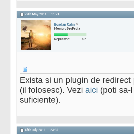
29th May 2011,
11:21
Bogdan Calin
Membru SeoPedia
Reputatie:
49
Exista si un plugin de redirect
(il folosesc). Vezi
aici
(poti sa-l
suficiente).
18th July 2011,
23:37