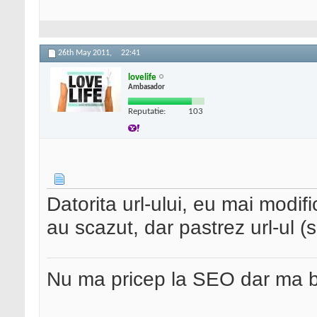
26th May 2011,
22:41
lovelife
Ambasador
Reputatie:
103
Datorita url-ului, eu mai modif
au scazut, dar pastrez url-ul (s
Nu ma pricep la SEO dar ma 