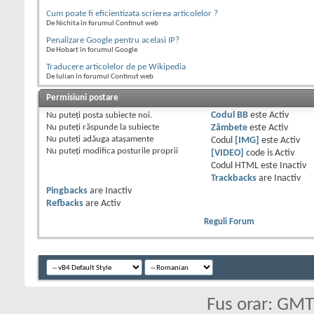
Cum poate fi eficientizata scrierea articolelor ?
De Nichita în forumul Continut web
Penalizare Google pentru acelasi IP?
De Hobart în forumul Google
Traducere articolelor de pe Wikipedia
De Iulian în forumul Continut web
Permisiuni postare
Nu puteţi
posta subiecte noi.
Codul BB
este
Activ
Nu puteţi
răspunde la subiecte
Zâmbete
este
Activ
Nu puteţi
adăuga ataşamente
Codul
[IMG]
este
Activ
Nu puteţi
modifica posturile proprii
[VIDEO]
code is
Activ
Codul HTML este
Inactiv
Trackbacks
are
Inactiv
Pingbacks
are
Inactiv
Refbacks
are
Activ
Reguli Forum
Fus orar: GM