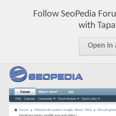
Follow SeoPedia For
with Tapa
Open in
Forum
What's New?
Spy
FAQ
Calendar
Community
Forum Actions
Quick Links
Forum
Motoare de cautare. Google, Yahoo!, MSN
Discutii gene
Penalizare pentru modificarea articolelor?