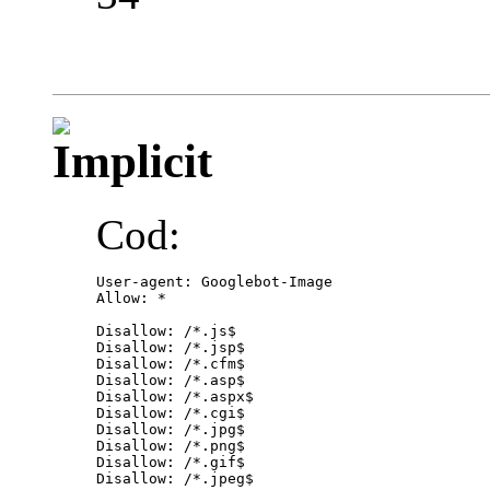
Cod:
User-agent: Googlebot-Image

Allow: *

Disallow: /*.js$

Disallow: /*.jsp$

Disallow: /*.cfm$

Disallow: /*.asp$

Disallow: /*.aspx$

Disallow: /*.cgi$

Disallow: /*.jpg$

Disallow: /*.png$

Disallow: /*.gif$

Disallow: /*.jpeg$
