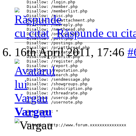
Disallow: /login.php

Disallow: /member.php

Disallow: /memberlist.php

Disallow: /misc.php

Disallow: /newattachment.php

Disallow: /newreply.php

Răspunde cu cita
Disallow: /newthread.php

Disallow: /online.php

Disallow: /poll.php

Disallow: /postings.php

Disallow: /printthread.php

16th April 2011,
17:46
#
Disallow: /private.php

Disallow: /profile.php

Disallow: /register.php

Disallow: /report.php

Disallow: /reputation.php

Disallow: /search.php

Disallow: /sendmessage.php

Disallow: /showgroups.php

Disallow: /subscription.php

Disallow: /threadrate.php

Disallow: /usercp.php

Disallow: /usernote.php

Vargau
User-agent: *

Allow: /

Sitemap: http://www.forum.xxxxxxxxxxxxxxx