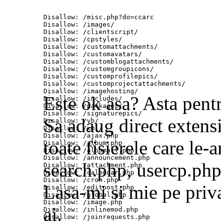
Disallow: /misc.php?do=ccarc

Disallow: /images/

Disallow: /clientscript/

Disallow: /cpstyles/

Disallow: /customattachments/

Disallow: /customavatars/

Disallow: /customblogattachments/

Disallow: /customgroupicons/

Disallow: /customprofilepics/

Disallow: /customprojectattachments/

Disallow: /imagehosting/

Este ok asa? Asta pent
Disallow: /includes/

Disallow: /packages/

Disallow: /signaturepics/

Sa adaug direct extensi
Disallow: /vb/

Disallow: /xml/

Disallow: /ajax.php

toate fisierele care le
Disallow: /album.php

Disallow: /albumall.php

Disallow: /announcement.php

search.php, usercp.php.
Disallow: /attachment.php

Disallow: /calendar.php

Disallow: /cron.php

Lasa-mi si mie pe priva
Disallow: /editpost.php

Disallow: /global.php

Disallow: /image.php

ai.
Disallow: /inlinemod.php

Disallow: /joinrequests.php
