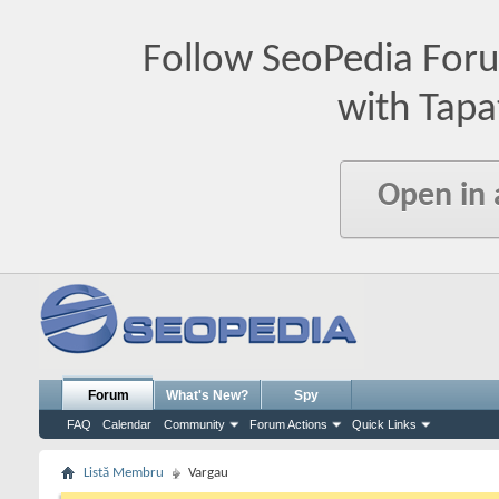
Follow SeoPedia For
with Tapa
Open in
Forum
What's New?
Spy
FAQ
Calendar
Community
Forum Actions
Quick Links
Listă Membru
Vargau