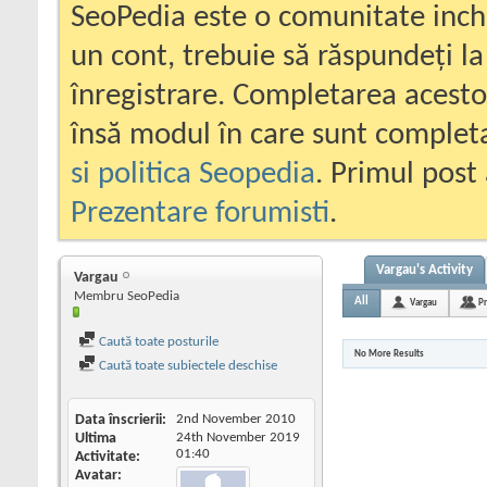
SeoPedia este o comunitate inc
un cont, trebuie să răspundeți la
înregistrare. Completarea acesto
însă modul în care sunt completa
si politica Seopedia
. Primul post 
Prezentare forumisti
.
Vargau's Activity
Vargau
Membru SeoPedia
All
Vargau
Pr
Caută toate posturile
No More Results
Caută toate subiectele deschise
Data înscrierii
2nd November 2010
Ultima
24th November 2019
01:40
Activitate
Avatar