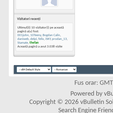
Vizitatori recenţi
Ultimul(ii) 10 vizitator(i) pe această
pagină a(u) fost:
001john
,
10Teeny
,
Bogdan Calin
,
daniweb
,
delpi
,
felix
,
iSKY
,
prodan_13
,
Stamate
,
thefan
Această pagină a avut
3.038
vizite
Fus orar: GM
Powered by vBu
Copyright © 2026 vBulletin Solu
Search Engine Frien