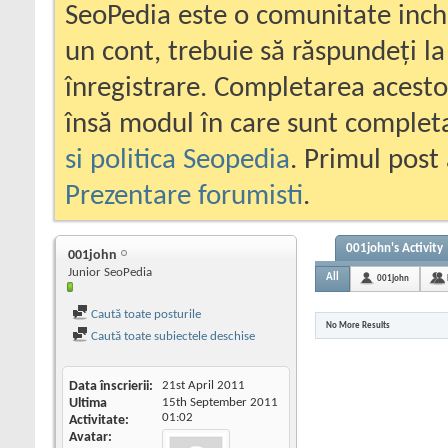
SeoPedia este o comunitate inc
un cont, trebuie să răspundeți la
înregistrare. Completarea acesto
însă modul în care sunt completa
si politica Seopedia
. Primul post 
Prezentare forumisti
.
001john's Activity
001john
Junior SeoPedia
All
001john
Caută toate posturile
No More Results
Caută toate subiectele deschise
Data înscrierii
21st April 2011
Ultima
15th September 2011
01:02
Activitate
Avatar