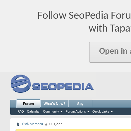
Follow SeoPedia For
with Tapa
Open in
Forum
What's New?
Spy
FAQ
Calendar
Community
Forum Actions
Quick Links
Listă Membru
001john