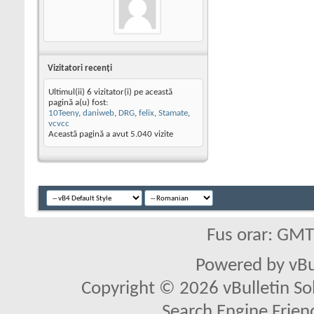
Vizitatori recenţi
Ultimul(ii) 6 vizitator(i) pe această
pagină a(u) fost:
10Teeny
,
daniweb
,
DRG
,
felix
,
Stamate
,
vcvcc
Această pagină a avut
5.040
vizite
Fus orar: GM
Powered by vBu
Copyright © 2026 vBulletin Solu
Search Engine Frien