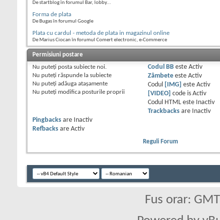
De startblog în forumul Bar, lobby...
Forma de plata
De Bugas în forumul Google
Plata cu cardul - metoda de plata in magazinul online
De Marius Ciocan în forumul Comert electronic, e-Commerce
Permisiuni postare
Nu puteţi
posta subiecte noi.
Codul BB
este
Activ
Nu puteţi
răspunde la subiecte
Zâmbete
este
Activ
Nu puteţi
adăuga ataşamente
Codul
[IMG]
este
Activ
Nu puteţi
modifica posturile proprii
[VIDEO]
code is
Activ
Codul HTML este
Inactiv
Trackbacks
are
Inactiv
Pingbacks
are
Inactiv
Refbacks
are
Activ
Reguli Forum
Fus orar: GM