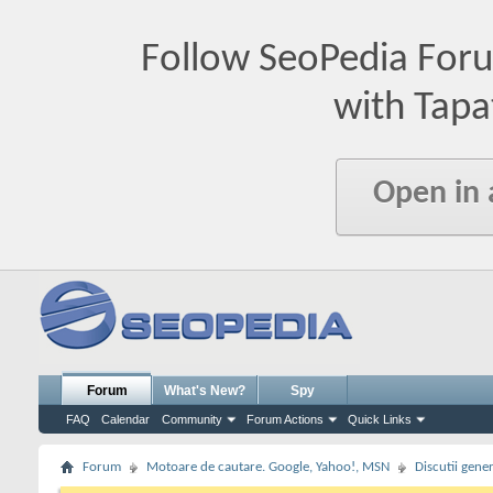
Follow SeoPedia For
with Tapa
Open in
Forum
What's New?
Spy
FAQ
Calendar
Community
Forum Actions
Quick Links
Forum
Motoare de cautare. Google, Yahoo!, MSN
Discutii gene