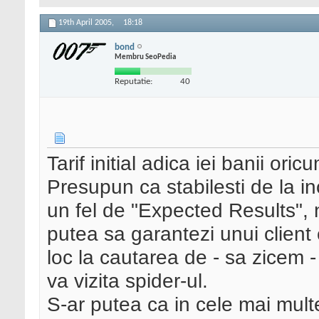
19th April 2005,
18:18
bond
Membru SeoPedia
Reputatie:
40
Tarif initial adica iei banii ori
Presupun ca stabilesti de la inc
un fel de "Expected Results", 
putea sa garantezi unui client 
loc la cautarea de - sa zicem -
va vizita spider-ul.
S-ar putea ca in cele mai mult