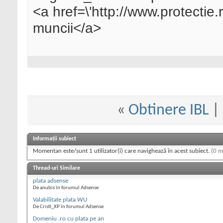
<a href=\'http://www.protectie.r
muncii</a>
«
Obtinere IBL
|
Informații subiect
Momentan este/sunt 1 utilizator(i) care navighează în acest subiect.
(0 m
Thread-uri Similare
plata adsense
De anubis în forumul Adsense
Valabilitate plata WU
De Cristi_XP în forumul Adsense
Domeniu .ro cu plata pe an