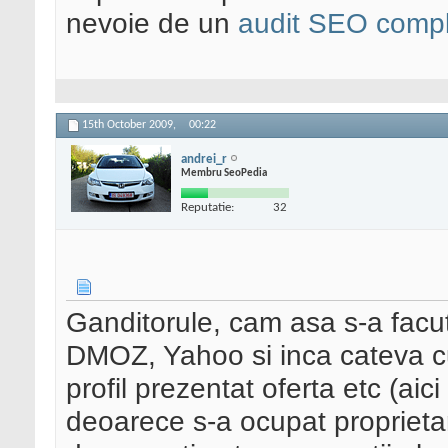
nevoie de un
audit SEO compl
15th October 2009,
00:22
andrei_r
Membru SeoPedia
Reputatie:
32
Ganditorule, cam asa s-a facut
DMOZ, Yahoo si inca cateva 
profil prezentat oferta etc (ai
deoarece s-a ocupat proprietar