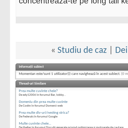
concentreaza-te pe long tail 
«
Studiu de caz
|
Dei
Informații subiect
Momentan este/sunt 1 utilizator(i) care navighează în acest subiect.
(0 m
Thread-uri Similare
Prea multe cuvinte cheie?
De edy12006 în forumul Bar, lobby...
Domeniu din prea multe cuvinte
De Costin în forumul Domenii web
Prea multe div-uri/nesting strica?
De Federals în forumul Google
Multe cuvinte cheie...
De thefan în forumul Discutii generale privind optimizarea si motoarele de cautare