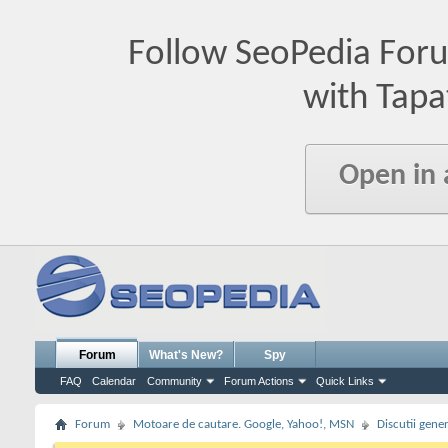
Follow SeoPedia For
with Tapa
Open in
Forum
What's New?
Spy
FAQ
Calendar
Community
Forum Actions
Quick Links
Forum
Motoare de cautare. Google, Yahoo!, MSN
Discutii gene