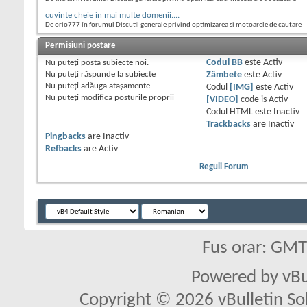
cuvinte cheie in mai multe domenii....
De orio777 în forumul Discutii generale privind optimizarea si motoarele de cautare
Permisiuni postare
Nu puteţi
posta subiecte noi.
Codul BB
este
Activ
Nu puteţi
răspunde la subiecte
Zâmbete
este
Activ
Nu puteţi
adăuga ataşamente
Codul
[IMG]
este
Activ
Nu puteţi
modifica posturile proprii
[VIDEO]
code is
Activ
Codul HTML este
Inactiv
Trackbacks
are
Inactiv
Pingbacks
are
Inactiv
Refbacks
are
Activ
Reguli Forum
Fus orar: GM
Powered by vBu
Copyright © 2026 vBulletin Solu