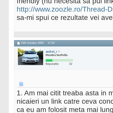
friendly (nu necesita sa pui link
http://www.zoozle.ro/Thread-Di
sa-mi spui ce rezultate vei av
14th October 2009,
17:10
andrei_r
Membru SeoPedia
Reputatie:
32
1. Am mai citit treaba asta in 
nicaieri un link catre ceva co
ca eu am folosit meta mai lungi 