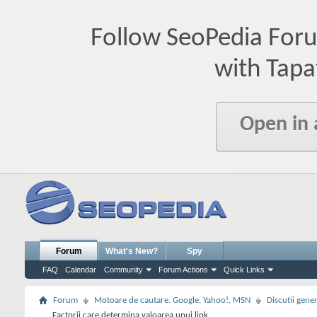
Follow SeoPedia For
with Tapa
Open in
Forum
What's New?
Spy
FAQ
Calendar
Community
Forum Actions
Quick Links
Forum
Motoare de cautare. Google, Yahoo!, MSN
Discutii gene
Factorii care determina valoarea unui link