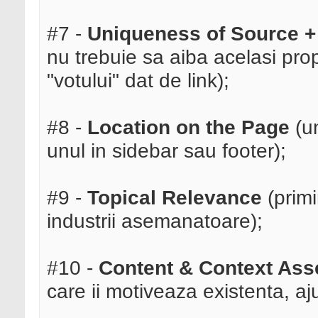
#7 -
Uniqueness of Source +
nu trebuie sa aiba acelasi prop
"votului" dat de link);
#8 -
Location on the Page
(un
unul in sidebar sau footer);
#9 -
Topical Relevance
(primir
industrii asemanatoare);
#10 -
Content & Context As
care ii motiveaza existenta, ajut