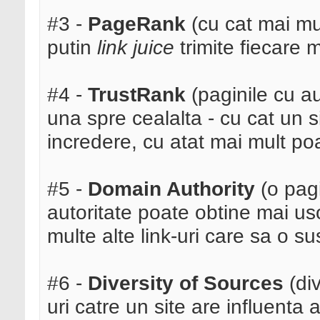
#3 -
PageRank
(cu cat mai mul
putin
link juice
trimite fiecare 
#4 -
TrustRank
(paginile cu au
una spre cealalta - cu cat un 
incredere, cu atat mai mult po
#5 -
Domain Authority
(o pag
autoritate poate obtine mai uso
multe alte link-uri care sa o su
#6 -
Diversity of Sources
(div
uri catre un site are influenta 