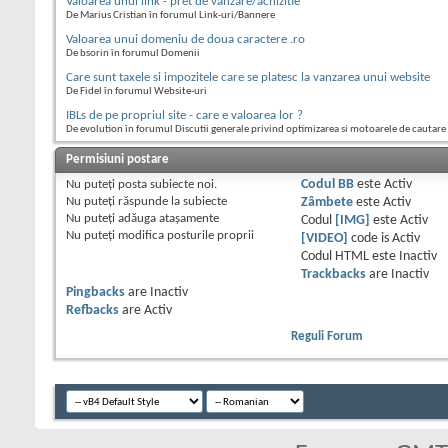
Valoarea unui link - pret de vanzare/achizitie
De Marius Cristian în forumul Link-uri/Bannere
Valoarea unui domeniu de doua caractere .ro
De bsorin în forumul Domenii
Care sunt taxele si impozitele care se platesc la vanzarea unui website
De Fidel în forumul Website-uri
IBLs de pe propriul site - care e valoarea lor ?
De evolution în forumul Discutii generale privind optimizarea si motoarele de cautare
Permisiuni postare
Nu puteţi
posta subiecte noi.
Codul BB
este
Activ
Nu puteţi
răspunde la subiecte
Zâmbete
este
Activ
Nu puteţi
adăuga ataşamente
Codul
[IMG]
este
Activ
Nu puteţi
modifica posturile proprii
[VIDEO]
code is
Activ
Codul HTML este
Inactiv
Trackbacks
are
Inactiv
Pingbacks
are
Inactiv
Refbacks
are
Activ
Reguli Forum