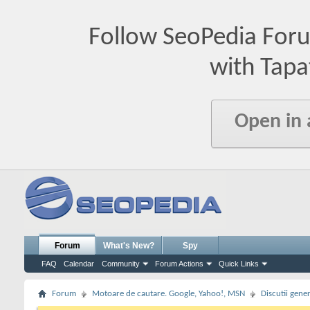
Follow SeoPedia For
with Tapa
Open in
Forum
What's New?
Spy
FAQ
Calendar
Community
Forum Actions
Quick Links
Forum
Motoare de cautare. Google, Yahoo!, MSN
Discutii gene