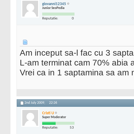
giovanni12345
Junior SeoPedia
Reputatie:
0
Am inceput sa-l fac cu 3 sapta
L-am terminat cam 70% abia ac
Vrei ca in 1 saptamina sa am m
2nd July 2009,
22:26
Cristi U
Super Moderator
Reputatie:
53