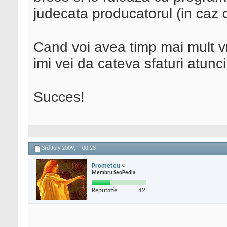
judecata producatorul (in caz c
Cand voi avea timp mai mult vr
imi vei da cateva sfaturi atunci
Succes!
3rd July 2009,
00:23
Prometeu
Membru SeoPedia
Reputatie:
42