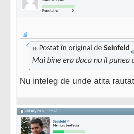
Junior SeoPedia
Reputatie:
0
Postat în original de
Seinfeld
Mai bine era daca nu il punea 
Nu inteleg de unde atita rautat
2nd July 2009,
19:26
Seinfeld
Membru SeoPedia