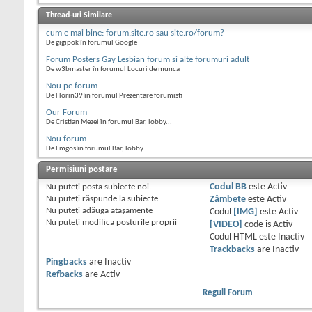
Thread-uri Similare
cum e mai bine: forum.site.ro sau site.ro/forum?
De gigipok în forumul Google
Forum Posters Gay Lesbian forum si alte forumuri adult
De w3bmaster în forumul Locuri de munca
Nou pe forum
De Florin39 în forumul Prezentare forumisti
Our Forum
De Cristian Mezei în forumul Bar, lobby...
Nou forum
De Emgos în forumul Bar, lobby...
Permisiuni postare
Nu puteţi
posta subiecte noi.
Codul BB
este
Activ
Nu puteţi
răspunde la subiecte
Zâmbete
este
Activ
Nu puteţi
adăuga ataşamente
Codul
[IMG]
este
Activ
Nu puteţi
modifica posturile proprii
[VIDEO]
code is
Activ
Codul HTML este
Inactiv
Trackbacks
are
Inactiv
Pingbacks
are
Inactiv
Refbacks
are
Activ
Reguli Forum