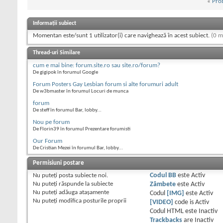
«
Pro
Informații subiect
Momentan este/sunt 1 utilizator(i) care navighează în acest subiect.
(0 m
Thread-uri Similare
cum e mai bine: forum.site.ro sau site.ro/forum?
De gigipok în forumul Google
Forum Posters Gay Lesbian forum si alte forumuri adult
De w3bmaster în forumul Locuri de munca
forum
De steff în forumul Bar, lobby...
Nou pe forum
De Florin39 în forumul Prezentare forumisti
Our Forum
De Cristian Mezei în forumul Bar, lobby...
Permisiuni postare
Nu puteţi
posta subiecte noi.
Codul BB
este
Activ
Nu puteţi
răspunde la subiecte
Zâmbete
este
Activ
Nu puteţi
adăuga ataşamente
Codul
[IMG]
este
Activ
Nu puteţi
modifica posturile proprii
[VIDEO]
code is
Activ
Codul HTML este
Inactiv
Trackbacks
are
Inactiv