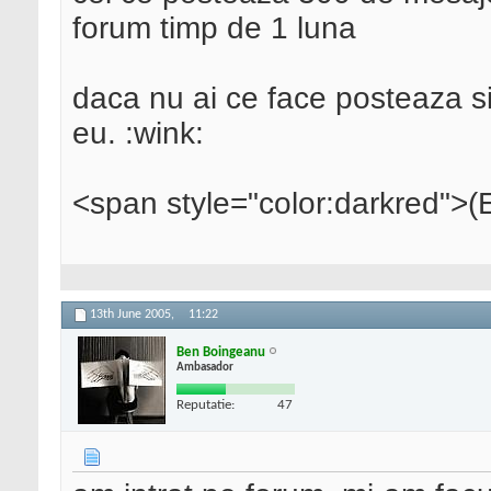
forum timp de 1 luna
daca nu ai ce face posteaza s
eu. :wink:
<span style="color:darkred">(E
13th June 2005,
11:22
Ben Boingeanu
Ambasador
Reputatie:
47