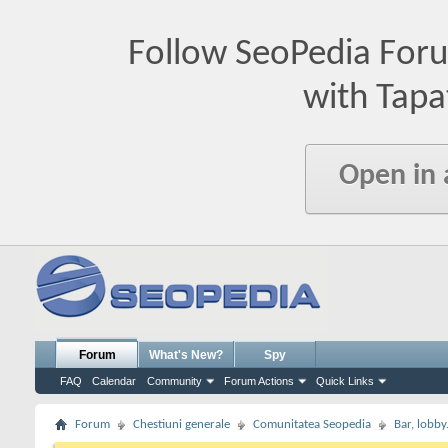
Follow SeoPedia For
with Tapa
Open in
Forum
What's New?
Spy
FAQ
Calendar
Community
Forum Actions
Quick Links
Forum
Chestiuni generale
Comunitatea Seopedia
Bar, lobby.