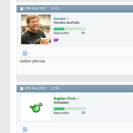
19th May 2007,
11:21
inscaun
Membru SeoPedia
Reputatie:
40
sedere placuta.
19th May 2007,
13:18
Bogdan Citoiu
Ambasador
Reputatie:
38