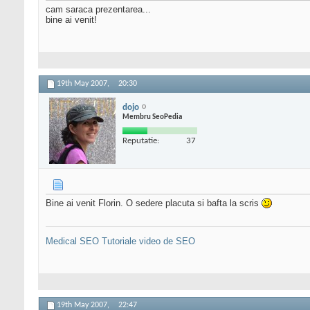
cam saraca prezentarea...
bine ai venit!
19th May 2007,
20:30
dojo
Membru SeoPedia
Reputatie:
37
Bine ai venit Florin. O sedere placuta si bafta la scris
Medical SEO
Tutoriale video de SEO
19th May 2007,
22:47