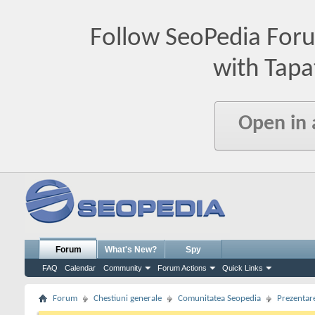
Follow SeoPedia For
with Tapa
Open in
Forum
What's New?
Spy
FAQ
Calendar
Community
Forum Actions
Quick Links
Forum
Chestiuni generale
Comunitatea Seopedia
Prezentare