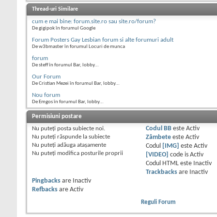
Thread-uri Similare
cum e mai bine: forum.site.ro sau site.ro/forum?
De gigipok în forumul Google
Forum Posters Gay Lesbian forum si alte forumuri adult
De w3bmaster în forumul Locuri de munca
forum
De steff în forumul Bar, lobby...
Our Forum
De Cristian Mezei în forumul Bar, lobby...
Nou forum
De Emgos în forumul Bar, lobby...
Permisiuni postare
Nu puteţi
posta subiecte noi.
Codul BB
este
Activ
Nu puteţi
răspunde la subiecte
Zâmbete
este
Activ
Nu puteţi
adăuga ataşamente
Codul
[IMG]
este
Activ
Nu puteţi
modifica posturile proprii
[VIDEO]
code is
Activ
Codul HTML este
Inactiv
Trackbacks
are
Inactiv
Pingbacks
are
Inactiv
Refbacks
are
Activ
Reguli Forum