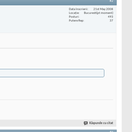
#2
Data înscrierii
21st May 2008
Locaţie
Bucuresti(pt moment)
Posturi
493
Putere Rep
37
Răspunde cu citat