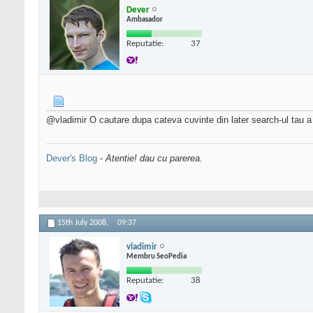
Dever
Ambasador
Reputatie:
37
@vladimir O cautare dupa cateva cuvinte din later search-ul tau a
Dever's Blog
-
Atentie! dau cu parerea.
15th July 2008,
09:37
vladimir
Membru SeoPedia
Reputatie:
38