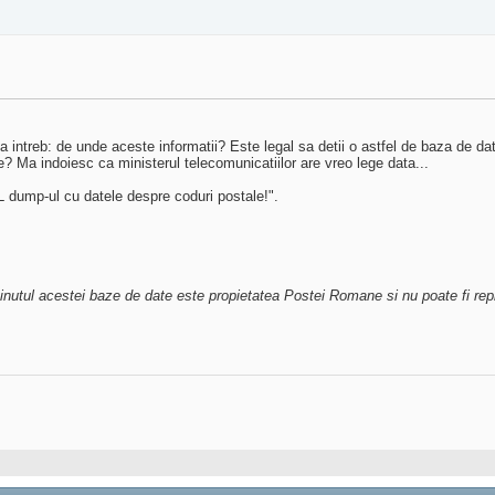
intreb: de unde aceste informatii? Este legal sa detii o astfel de baza de dat
e? Ma indoiesc ca ministerul telecomunicatiilor are vreo lege data...
L dump-ul cu datele despre coduri postale!".
inutul acestei baze de date este propietatea Postei Romane si nu poate fi re