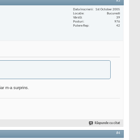
#3
Data înscrierii
1st October 2005
Locaţie
Bucuresti
Vârstă
39
Posturi
976
Putere Rep
42
iar m-a surprins.
Răspunde cu citat
#4