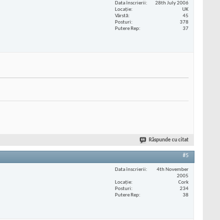
Data înscrierii
28th July 2006
Locaţie
UK
Vârstă
45
Posturi
378
Putere Rep
37
Răspunde cu citat
#5
Data înscrierii
4th November
2005
Locaţie
Cork
Posturi
234
Putere Rep
38