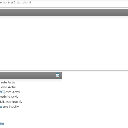
embrii și 1 vizitatori)
B
este
Activ
e
este
Activ
MG]
este
Activ
code is
Activ
TML este
Inactiv
ks
are
Inactiv
rum