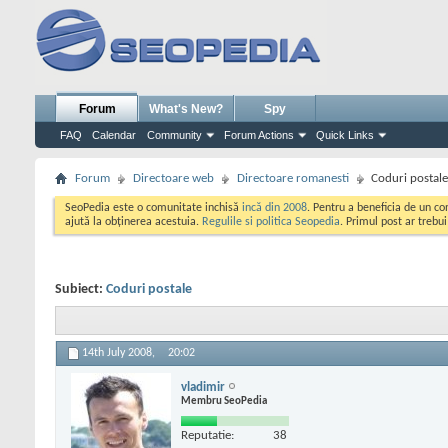
Forum
What's New?
Spy
FAQ
Calendar
Community
Forum Actions
Quick Links
Forum
Directoare web
Directoare romanesti
Coduri postale
SeoPedia este o comunitate inchisă
incă din 2008
. Pentru a beneficia de un c
ajută la obținerea acestuia.
Regulile si politica Seopedia
. Primul post ar trebu
Subiect:
Coduri postale
14th July 2008,
20:02
vladimir
Membru SeoPedia
Reputatie:
38