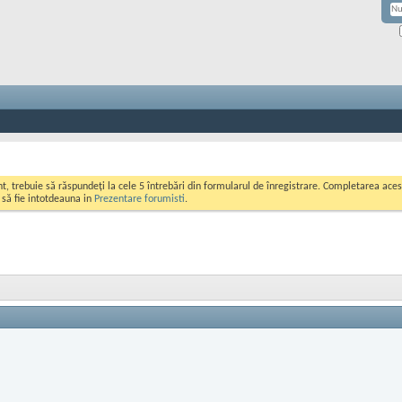
ont, trebuie să răspundeți la cele 5 întrebări din formularul de înregistrare. Completarea a
i să fie intotdeauna in
Prezentare forumisti
.