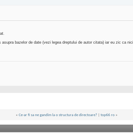
at.
 asupra bazelor de date (vezi legea dreptului de autor citata) iar eu zic ca nic
«
Ce-ar fi sa ne gandim la o structura de directoare?
|
top66 ro
»