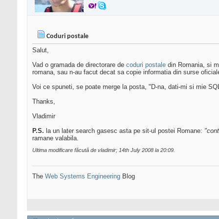
Coduri postale
Salut,
Vad o gramada de directorare de
coduri postale
din Romania, si ma 
romana, sau n-au facut decat sa copie informatia din surse oficial
Voi ce spuneti, se poate merge la posta, "D-na, dati-mi si mie SQ
Thanks,
Vladimir
P.S.
la un later search gasesc asta pe sit-ul postei Romane:
"cont
ramane valabila.
Ultima modificare făcută de vladimir; 14th July 2008 la
20:09
.
The
Web Systems Engineering
Blog