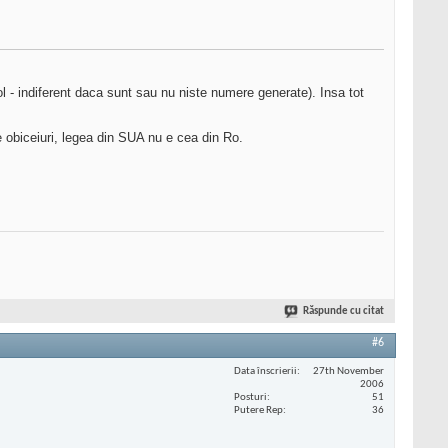
ol - indiferent daca sunt sau nu niste numere generate). Insa tot
e obiceiuri, legea din SUA nu e cea din Ro.
Răspunde cu citat
#6
Data înscrierii
27th November
2006
Posturi
51
Putere Rep
36