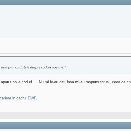
L dump-ul cu datele despre coduri postale!".
aparut noile coduri .... Nu mi le-au dat, insa mi-au raspuns totusi, ceea ce ch
cariera in cadrul DWF
.