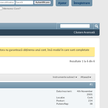
Ajutor
Înregistrare
Memorez Cont?
Căutare Avansată
cestora nu garantează obținerea unui cont, însă modul în care sunt completate
Rezultate 1 la 6 din 6
Instrumente subiect
Afișează
#1
Data înscrierii
4th November
2005
Locaţie
Cork
Posturi
234
Putere Rep
38