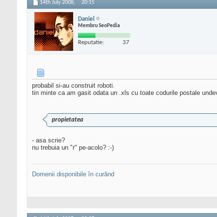
14th July 2008,
20:15
Daniel
Membru SeoPedia
Reputatie:
37
probabil si-au construit roboti.
tin minte ca am gasit odata un .xls cu toate codurile postale unde
propietatea
- asa scrie?
nu trebuia un "r" pe-acolo? :-)
Domenii disponibile în curând