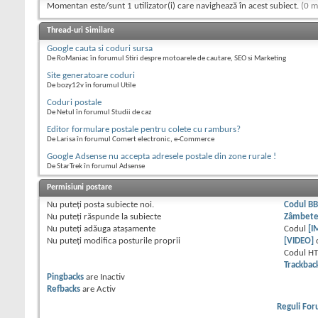
Momentan este/sunt 1 utilizator(i) care navighează în acest subiect.
(0 m
Thread-uri Similare
Google cauta si coduri sursa
De RoManiac în forumul Stiri despre motoarele de cautare, SEO si Marketing
Site generatoare coduri
De bozy12v în forumul Utile
Coduri postale
De Netul în forumul Studii de caz
Editor formulare postale pentru colete cu ramburs?
De Larisa în forumul Comert electronic, e-Commerce
Google Adsense nu accepta adresele postale din zone rurale !
De StarTrek în forumul Adsense
Permisiuni postare
Nu puteţi
posta subiecte noi.
Codul B
Nu puteţi
răspunde la subiecte
Zâmbet
Nu puteţi
adăuga ataşamente
Codul
[I
Nu puteţi
modifica posturile proprii
[VIDEO]
Codul H
Trackbac
Pingbacks
are
Inactiv
Refbacks
are
Activ
Reguli Fo