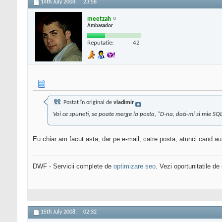
14th July 2008,
23:58
meetzah
Ambasador
Reputatie:
42
Postat în original de
vladimir
Voi ce spuneti, se poate merge la posta, "D-na, dati-mi si mie SQ
Eu chiar am facut asta, dar pe e-mail, catre posta, atunci cand au 
DWF - Servicii complete de
optimizare seo
. Vezi oportunitatile de
15th July 2008,
02:32