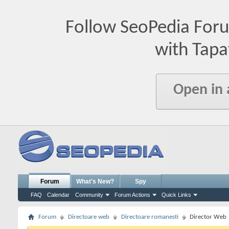
Follow SeoPedia For
with Tapa
Open in
Forum
What's New?
Spy
FAQ
Calendar
Community
Forum Actions
Quick Links
Forum
Directoare web
Directoare romanesti
Director Web