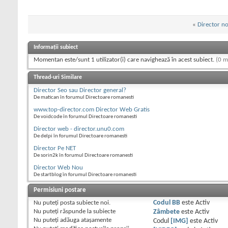
«
Director n
Informații subiect
Momentan este/sunt 1 utilizator(i) care navighează în acest subiect.
(0 m
Thread-uri Similare
Director Seo sau Director general?
De matican în forumul Directoare romanesti
www.top-director.com Director Web Gratis
De voidcode în forumul Directoare romanesti
Director web - director.unu0.com
De delpi în forumul Directoare romanesti
Director Pe NET
De sorin2k în forumul Directoare romanesti
Director Web Nou
De startblog în forumul Directoare romanesti
Permisiuni postare
Nu puteţi
posta subiecte noi.
Codul BB
este
Activ
Nu puteţi
răspunde la subiecte
Zâmbete
este
Activ
Nu puteţi
adăuga ataşamente
Codul
[IMG]
este
Activ