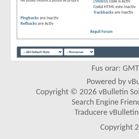
Nu puteţi
modifica posturile proprii
[VIDEO]
code is
Activ
Codul HTML este
Inactiv
Trackbacks
are
Inactiv
Pingbacks
are
Inactiv
Refbacks
are
Activ
Reguli Forum
Fus orar: GM
Powered by vBu
Copyright © 2026 vBulletin Solu
Search Engine Frien
Traducere vBullet
Copyright 