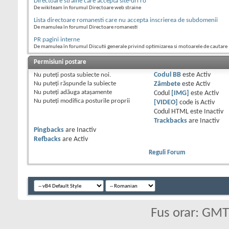
Directoare straine care accepta site-uri ro
De wikiteam în forumul Directoare web straine
Lista directoare romanesti care nu accepta inscrierea de subdomenii
De mamulea în forumul Directoare romanesti
PR pagini interne
De mamulea în forumul Discutii generale privind optimizarea si motoarele de cautare
Permisiuni postare
Nu puteţi
posta subiecte noi.
Codul BB
este
Activ
Nu puteţi
răspunde la subiecte
Zâmbete
este
Activ
Nu puteţi
adăuga ataşamente
Codul
[IMG]
este
Activ
Nu puteţi
modifica posturile proprii
[VIDEO]
code is
Activ
Codul HTML este
Inactiv
Trackbacks
are
Inactiv
Pingbacks
are
Inactiv
Refbacks
are
Activ
Reguli Forum
Fus orar: GM