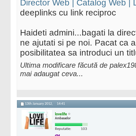
Director Web | Catalog Web |
deeplinks cu link reciproc
Haideti admini...bagati la direct
ne ajutati si pe noi. Pacat ca a
posibilitatea sa introduci un ti
Ultima modificare făcută de palex1
mai adaugat ceva...
13th January 2012,
14:41
lovelife
Ambasador
Reputatie:
103