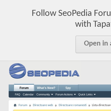
Follow SeoPedia For
with Tapa
Open in
Forum
What's New?
Spy
FAQ
Calendar
Community
Forum Actions
Quick Links
Forum
Directoare web
Directoare romanesti
Lista directoa