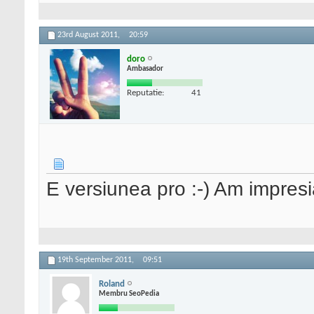
23rd August 2011,
20:59
doro
Ambasador
Reputatie:
41
E versiunea pro :-) Am impresia
19th September 2011,
09:51
Roland
Membru SeoPedia