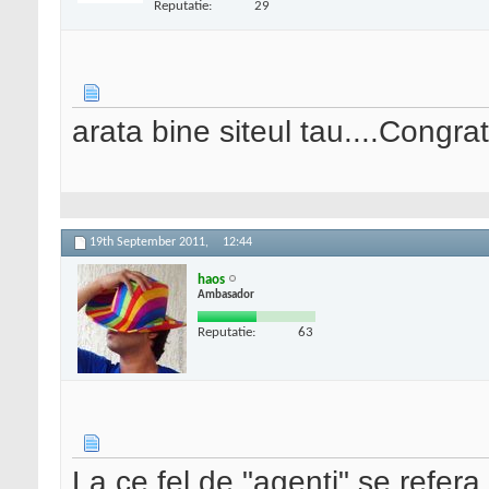
Reputatie:
29
arata bine siteul tau....Congrat
19th September 2011,
12:44
haos
Ambasador
Reputatie:
63
La ce fel de "agenti" se refe