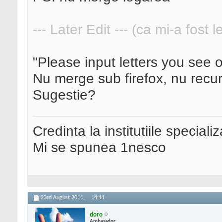
--- Later Edit --- (ca mi-a fost 
"Please input letters you see 
Nu merge sub firefox, nu recun
Sugestie?
Credinta la institutiile special
Mi se spunea 1nesco
23rd August 2011,
14:11
doro
Ambasador