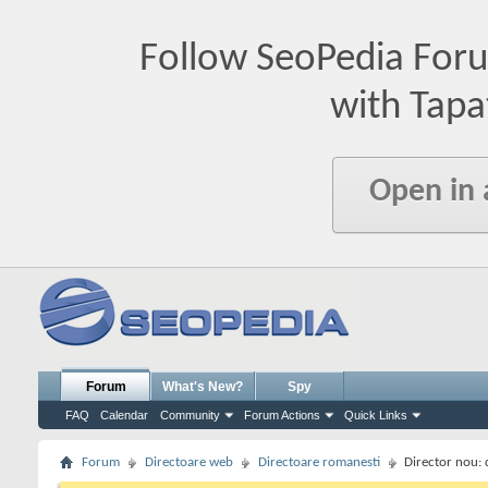
Follow SeoPedia For
with Tapa
Open in
Forum
What's New?
Spy
FAQ
Calendar
Community
Forum Actions
Quick Links
Forum
Directoare web
Directoare romanesti
Director nou: 