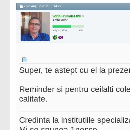
23rd August 2011,
14:27
Sorin Frumuseanu
Ambasador
Reputatie:
66
Super, te astept cu el la preze
Reminder si pentru ceilalti col
calitate.
Credinta la institutiile special
Mi se spunea 1nesco