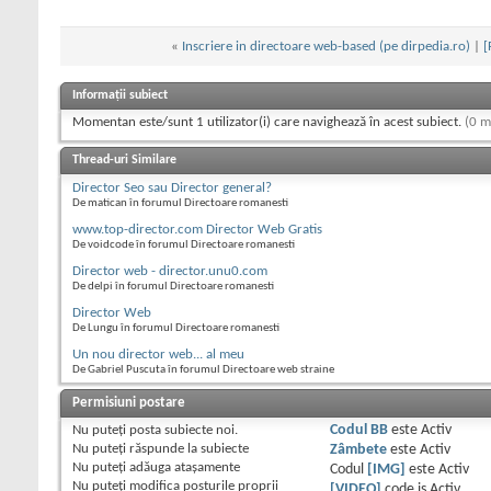
«
Inscriere in directoare web-based (pe dirpedia.ro)
|
[
Informații subiect
Momentan este/sunt 1 utilizator(i) care navighează în acest subiect.
(0 m
Thread-uri Similare
Director Seo sau Director general?
De matican în forumul Directoare romanesti
www.top-director.com Director Web Gratis
De voidcode în forumul Directoare romanesti
Director web - director.unu0.com
De delpi în forumul Directoare romanesti
Director Web
De Lungu în forumul Directoare romanesti
Un nou director web... al meu
De Gabriel Puscuta în forumul Directoare web straine
Permisiuni postare
Nu puteţi
posta subiecte noi.
Codul BB
este
Activ
Nu puteţi
răspunde la subiecte
Zâmbete
este
Activ
Nu puteţi
adăuga ataşamente
Codul
[IMG]
este
Activ
Nu puteţi
modifica posturile proprii
[VIDEO]
code is
Activ