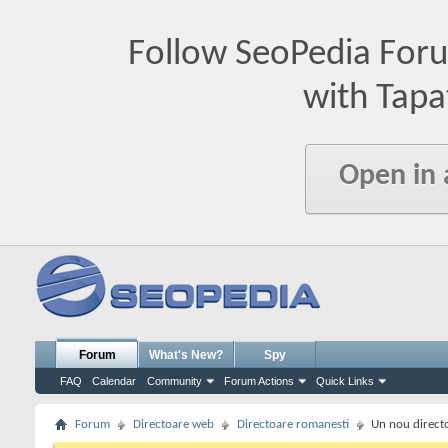
Follow SeoPedia For
with Tapa
Open in
Forum
What's New?
Spy
FAQ
Calendar
Community
Forum Actions
Quick Links
Forum
Directoare web
Directoare romanesti
Un nou directo