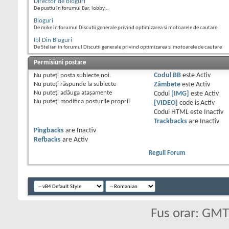
Director de bloguri
De pustiu în forumul Bar, lobby...
Bloguri
De mike în forumul Discutii generale privind optimizarea si motoarele de cautare
Ibl Din Bloguri
De Stelian în forumul Discutii generale privind optimizarea si motoarele de cautare
Permisiuni postare
Nu puteţi
posta subiecte noi.
Codul BB
este
Activ
Nu puteţi
răspunde la subiecte
Zâmbete
este
Activ
Nu puteţi
adăuga ataşamente
Codul
[IMG]
este
Activ
Nu puteţi
modifica posturile proprii
[VIDEO]
code is
Activ
Codul HTML este
Inactiv
Trackbacks
are
Inactiv
Pingbacks
are
Inactiv
Refbacks
are
Activ
Reguli Forum
Fus orar: GM