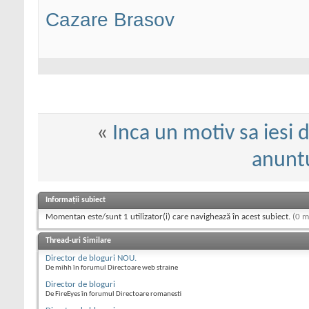
Cazare Brasov
«
Inca un motiv sa iesi d
anunt
Informații subiect
Momentan este/sunt 1 utilizator(i) care navighează în acest subiect.
(0 m
Thread-uri Similare
Director de bloguri NOU.
De mihh în forumul Directoare web straine
Director de bloguri
De FireEyes în forumul Directoare romanesti