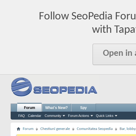
Follow SeoPedia For
with Tapa
Open in
Forum
What's New?
Spy
FAQ
Calendar
Community
Forum Actions
Quick Links
Forum
Chestiuni generale
Comunitatea Seopedia
Bar, lobby.