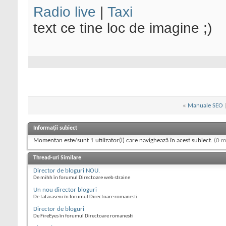
Radio live
|
Taxi
text ce tine loc de imagine ;)
«
Manuale SEO
Informații subiect
Momentan este/sunt 1 utilizator(i) care navighează în acest subiect.
(0 m
Thread-uri Similare
Director de bloguri NOU.
De mihh în forumul Directoare web straine
Un nou director bloguri
De tataraseni în forumul Directoare romanesti
Director de bloguri
De FireEyes în forumul Directoare romanesti