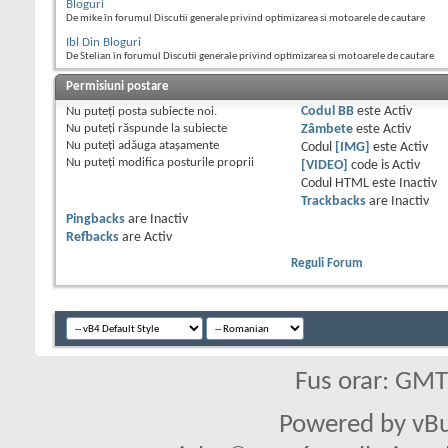
Bloguri
De mike în forumul Discutii generale privind optimizarea si motoarele de cautare
Ibl Din Bloguri
De Stelian în forumul Discutii generale privind optimizarea si motoarele de cautare
Permisiuni postare
Nu puteţi
posta subiecte noi.
Codul BB
este
Activ
Nu puteţi
răspunde la subiecte
Zâmbete
este
Activ
Nu puteţi
adăuga ataşamente
Codul
[IMG]
este
Activ
Nu puteţi
modifica posturile proprii
[VIDEO]
code is
Activ
Codul HTML este
Inactiv
Trackbacks
are
Inactiv
Pingbacks
are
Inactiv
Refbacks
are
Activ
Reguli Forum
Fus orar: GM
Powered by vBu