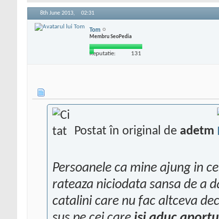
8th June 2013,
02:31
Tom
Membru SeoPedia
Reputatie:
131
Postat în original de
adetm
Persoanele ca mine ajung in ce
rateaza niciodata sansa de a da
catalini care nu fac altceva dec
sus pe cei care
isi aduc aportu