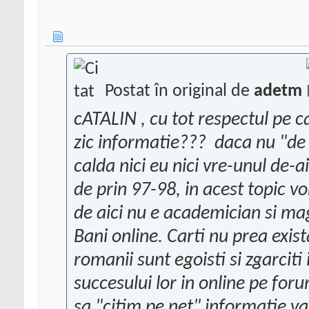
Postat în original de
adetm
cATALIN
, cu tot respectul pe ca
zic informatie???
daca nu "de 
calda nici eu nici vre-unul de-a
de prin 97-98, in acest topic vo
de aici nu e academician si ma
Bani online. Carti nu prea exist
romanii sunt egoisti si zgarciti
succesului lor in online pe fo
sa "citim pe net" informatie va