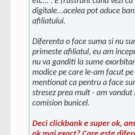
etc... . E frustrant cand vezi c
digitale...acelea pot aduce bani
afiliatului.
Diferenta o face suma si nu su
primeste afiliatul, eu am incep
nu va ganditi la sume exorbit
modice pe care le-am facut pe
mentionat ca pentru a face su
stresez prea mult - am vandut 
comision bunicel.
Deci clickbank e super ok, a
ok mai exact? Care este difer