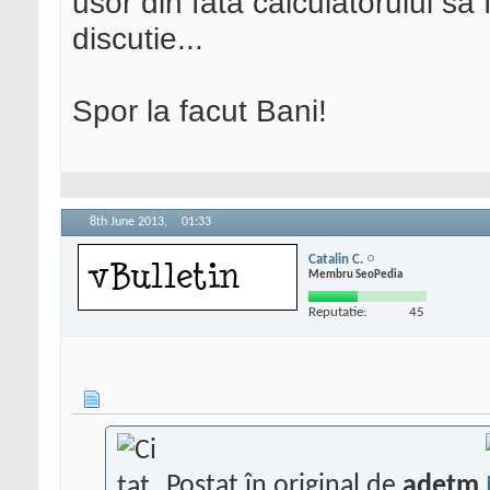
usor din fata calculatorului sa 
discutie...
Spor la facut Bani!
8th June 2013,
01:33
Catalin C.
Membru SeoPedia
Reputatie:
45
Postat în original de
adetm