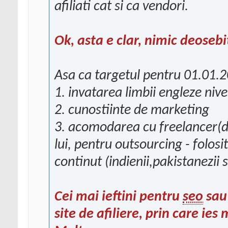
afiliati cat si ca vendori.
Ok, asta e clar, nimic deose
Asa ca targetul pentru 01.01.20
1. invatarea limbii engleze nive
2. cunostiinte de marketing
3. acomodarea cu freelancer(d
lui, pentru outsourcing - folos
continut (indienii,pakistanezii s
Cei mai ieftini pentru
seo
sau?
site de afiliere, prin care ies 