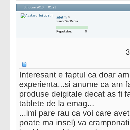
8th June 2013,
01:21
adetm
Junior SeoPedia
Reputatie:
0
3
Interesant e faptul ca doar am 
experienta...si anume ca am f
produse deigitale decat as fi f
tablete de la emag...
...imi pare rau ca voi care avet
poate ma insel) va cramponati 