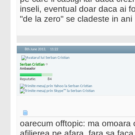
inseli, eventual doar daca ai f
"de la zero" se cladeste in an
8th June 2013,
11:22
Serban Cristian
Ambasador
Reputatie:
84
oarecum offtopic: ma omoara c
afilierea pe afara, fara sa fac