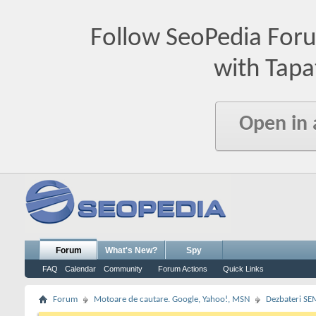
Follow SeoPedia For
with Tapa
Open in
Forum
What's New?
Spy
FAQ
Calendar
Community
Forum Actions
Quick Links
Forum
Motoare de cautare. Google, Yahoo!, MSN
Dezbateri SE