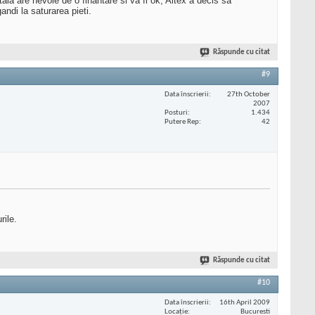
ala are nevoie de o finantare si va fi ok, Altex a decis sa
ndi la saturarea pieti.
Răspunde cu citat
#9
Data înscrierii
27th October
2007
Posturi
1.434
Putere Rep
42
rile.
Răspunde cu citat
#10
Data înscrierii
16th April 2009
Locaţie
Bucuresti