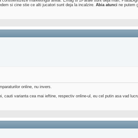
a constientizeze marketingul afiliat. Emag si 2Parale sunt deja mari, PiataDigit
em si cine stie ce alti jucatori sunt deja la incalzire.
Abia atunci
ne putem ga
paraturilor online, nu invers.
ni, cauti varianta cea mai ieftine, respectiv online-ul, eu cel putin asa vad lucru