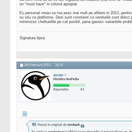
un "must have" in viitorul apropiat.
Eu personal vreau sa ma axez mai mult pe afiliere in 2013, pentru ca
nu stiu ce platforme. Desi sunt constient ca veniturile sunt direct 
minimizez cheltuielile pe cat posibil, pana gasesc variantele probit
Signatura lipsa
3rd February 2013,
16:31
avram
Membru SeoPedia
Reputatie:
61
Postat în original de
tymbark
Eu cred ca merketingul afiliat se va dezvolta si mai mult pe .ro. In