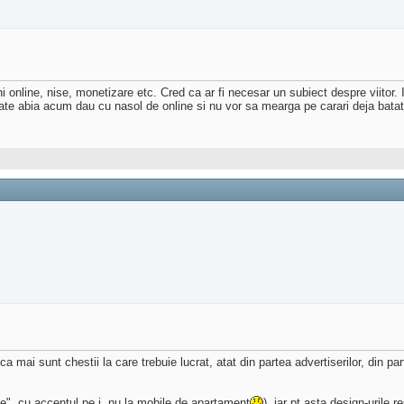
 online, nise, monetizare etc. Cred ca ar fi necesar un subiect despre viitor. I
poate abia acum dau cu nasol de online si nu vor sa mearga pe carari deja batat
a mai sunt chestii la care trebuie lucrat, atat din partea advertiserilor, din pa
le", cu accentul pe i, nu la mobile de apartament
), iar pt asta design-urile 