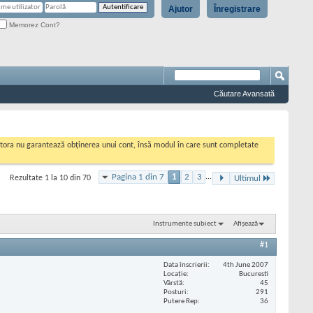
Ajutor
Înregistrare
Memorez Cont?
Căutare Avansată
cestora nu garantează obținerea unui cont, însă modul în care sunt completate
Pagina 1 din 7
1
2
3
...
Rezultate 1 la 10 din 70
Ultimul
Instrumente subiect
Afișează
#1
Data înscrierii
4th June 2007
Locaţie
Bucuresti
Vârstă
45
Posturi
291
Putere Rep
36