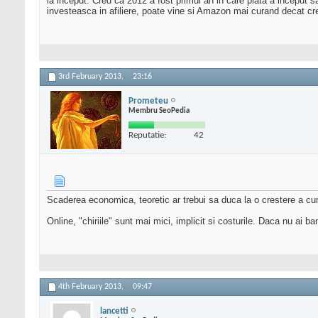
la inceput. Cred ca 2012 a fost primul an in care piata a inceput s
investeasca in afiliere, poate vine si Amazon mai curand decat cred
3rd February 2013,
23:16
Prometeu
Membru SeoPedia
Reputatie:
42
Scaderea economica, teoretic ar trebui sa duca la o crestere a cum
Online, "chiriile" sunt mai mici, implicit si costurile. Daca nu ai ba
4th February 2013,
09:47
lancetti