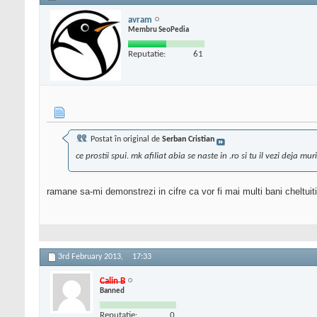
avram
Membru SeoPedia
Reputatie:
61
Postat în original de
Serban Cristian
ce prostii spui. mk afiliat abia se naste in .ro si tu il vezi deja mur
ramane sa-mi demonstrezi in cifre ca vor fi mai multi bani cheltuiti
3rd February 2013,
17:33
Calin B
Banned
Reputatie:
0