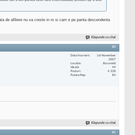
ata de afiliere nu va creste in ro si cam e pe panta descendenta
Răspunde cu citat
#4
Data înscrierii
1st November
2007
Locaţie
Bucuresti
Vârstă
49
Posturi
4.328
Putere Rep
84
Răspunde cu citat
#5