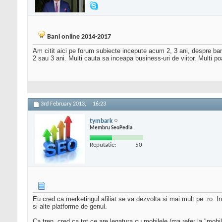
Bani online 2014-2017
Am citit aici pe forum subiecte incepute acum 2, 3 ani, despre bani
2 sau 3 ani. Multi cauta sa inceapa business-uri de viitor. Multi 
3rd February 2013,
16:23
tymbark
Membru SeoPedia
Reputatie:
50
Eu cred ca merketingul afiliat se va dezvolta si mai mult pe .ro. Inc
si alte platforme de genul.
Ca tren, cred ca tot ce are legatura cu mobilele (ma refer la "mobi