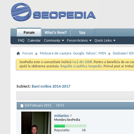
Forum
What's New?
Spy
FAQ
Calendar
Community
Forum Actions
Quick Links
Forum
Motoare de cautare. Google, Yahoo!, MSN
Dezbateri SE
SeoPedia este o comunitate inchisă
incă din 2008
. Pentru a beneficia de un c
ajută la obținerea acestuia.
Regulile si politica Seopedia
. Primul post ar trebu
Subiect:
Bani online 2014-2017
3rd February 2013,
14:51
midanius
Membru SeoPedia
Reputatie:
36