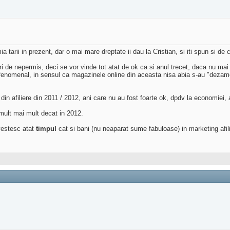
 tarii in prezent, dar o mai mare dreptate ii dau la Cristian, si iti spun si de 
uri de nepermis, deci se vor vinde tot atat de ok ca si anul trecet, daca nu mai
 fenomenal, in sensul ca magazinele online din aceasta nisa abia s-au "dezamo
ile din afiliere din 2011 / 2012, ani care nu au fost foarte ok, dpdv la economie
 mult mai mult decat in 2012.
nvestesc atat
timpul
cat si bani (nu neaparat sume fabuloase) in marketing afili