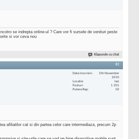
ncotro se indrepta online-ul ? Care vor fi sursele de venituri peste
orite si vor ceva nou
Răspunde cu citat
#2
Data înscrierii
5th November
2010
Locaţie
Iasi
Posturi
1.355
Putere Rep
50
rtea afiliatilor cat si din partea celor care intermediaza, precum 2p
responsive si site-urile care se vad pe bine dispozitive mobile sunt