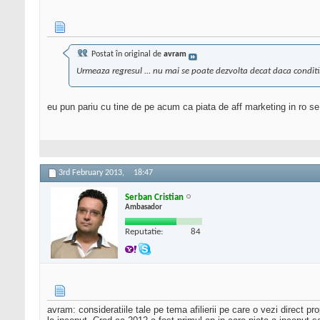
Postat în original de
avram
Urmeaza regresul ... nu mai se poate dezvolta decat daca conditii
eu pun pariu cu tine de pe acum ca piata de aff marketing in ro se 
3rd February 2013,
18:47
Serban Cristian
Ambasador
Reputatie:
84
avram: consideratiile tale pe tema afilierii pe care o vezi direct 