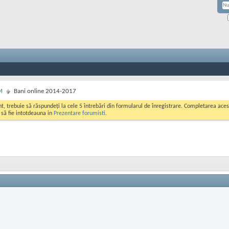
M
Bani online 2014-2017
ont, trebuie să răspundeți la cele 5 întrebări din formularul de înregistrare. Completarea a
i să fie intotdeauna in
Prezentare forumisti
.