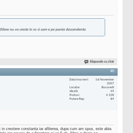
filiere nu va creste in ro si cam e pe panta descendenta
Răspunde cu citat
#8
Data înscrierii
1st November
2007
Locaţie
Bucuresti
Vârstă
49
Posturi
4.328
Putere Rep
84
nt in crestere constanta iar afilierea, dupa cum am spus, este abia