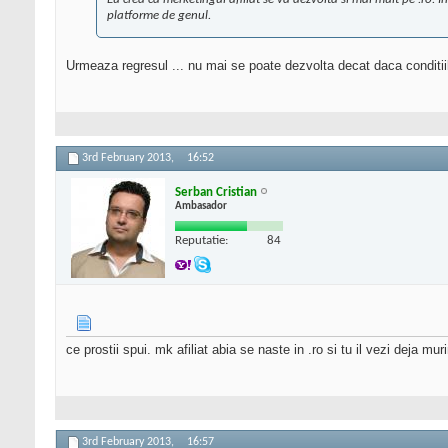
platforme de genul.
Urmeaza regresul ... nu mai se poate dezvolta decat daca conditiil
3rd February 2013,
16:52
Serban Cristian
Ambasador
Reputatie:
84
ce prostii spui. mk afiliat abia se naste in .ro si tu il vezi deja mur
3rd February 2013,
16:57