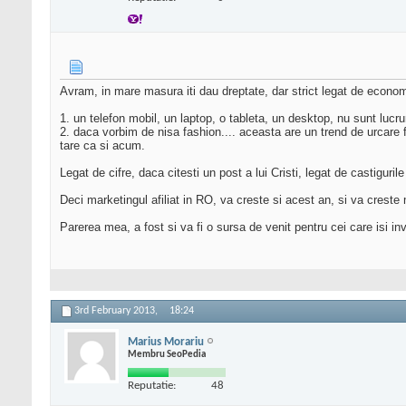
Avram, in mare masura iti dau dreptate, dar strict legat de economia
1. un telefon mobil, un laptop, o tableta, un desktop, nu sunt lucr
2. daca vorbim de nisa fashion.... aceasta are un trend de urcare
tare ca si acum.
Legat de cifre, daca citesti un post a lui Cristi, legat de castigur
Deci marketingul afiliat in RO, va creste si acest an, si va creste
Parerea mea, a fost si va fi o sursa de venit pentru cei care isi i
3rd February 2013,
18:24
Marius Morariu
Membru SeoPedia
Reputatie:
48