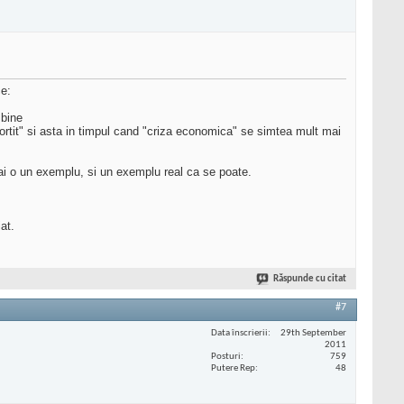
ce:
 bine
rtit" si asta in timpul cand "criza economica" se simtea mult mai
i, ai o un exemplu, si un exemplu real ca se poate.
at.
Răspunde cu citat
#7
Data înscrierii
29th September
2011
Posturi
759
Putere Rep
48