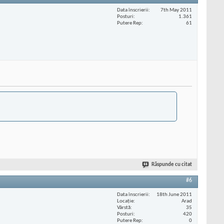
Data înscrierii
7th May 2011
Posturi
1.361
Putere Rep
61
Răspunde cu citat
#6
Data înscrierii
18th June 2011
Locaţie
Arad
Vârstă
35
Posturi
420
Putere Rep
0