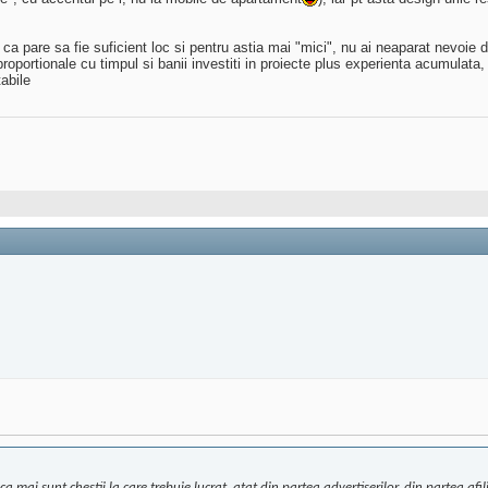
 pare sa fie suficient loc si pentru astia mai "mici", nu ai neaparat nevoie de s
proportionale cu timpul si banii investiti in proiecte plus experienta acumulata
abile
ca mai sunt chestii la care trebuie lucrat, atat din partea advertiserilor, din partea afi