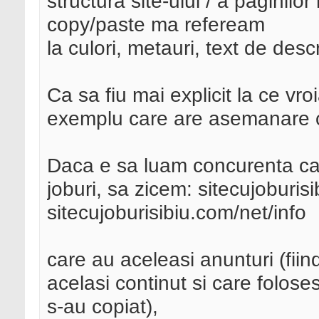
structura site-ului / a paginilor
copy/paste ma refeream
la culori, metauri, text de desc
Ca sa fiu mai explicit la ce v
exemplu care are asemanare 
Daca e sa luam concurenta car
joburi, sa zicem: sitecujoburisi
sitecujoburisibiu.com/net/info
care au aceleasi anunturi (fiind
acelasi continut si care folos
s-au copiat),