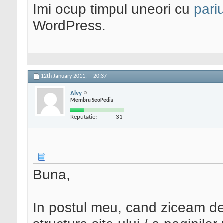
Imi ocup timpul uneori cu
pariu
WordPress.
12th January 2011,
20:37
Alvy
Membru SeoPedia
Reputatie:
31
Buna,
In postul meu, cand ziceam de