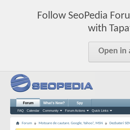
Follow SeoPedia For
with Tapa
Open in
Forum
What's New?
Spy
FAQ
Calendar
Community
Forum Actions
Quick Links
Forum
Motoare de cautare. Google, Yahoo!, MSN
Dezbateri SE