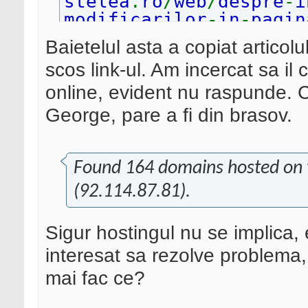
stelea
.
ro
/
web
/
despre
-
i
modificarilor
-
in
-
pagin
motoarele
-
de
-
cautare
-
s
Baietelul asta a copiat articolul
scos link-ul. Am incercat sa il
online, evident nu raspunde. 
George, pare a fi din brasov.
Found 164 domains hosted on t
(92.114.87.81).
Sigur hostingul nu se implica
interesat sa rezolve problema
mai fac ce?