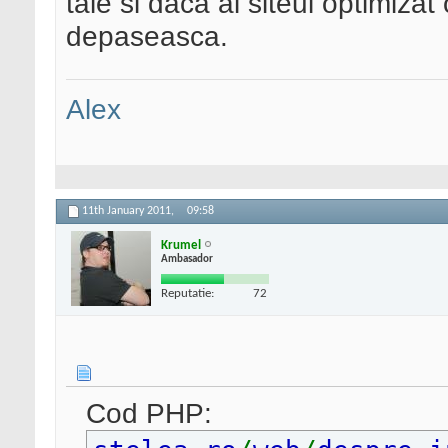
tale si daca ai siteul optimiza
depaseasca.
Alex
11th January 2011,
09:58
Krumel
Ambasador
Reputatie:
72
Cod PHP: