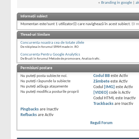
«
Branding in google
|
al
Informații subiect
Momentan este/sunt 1 utilizator(i) care navighează în acest subiect.
(0 m
Thread-uri Similare
Concurenta noastra cea de totate zilele
De nikiplesa în forumul SPAM made in .RO
Concurenta Pentru Google Analytics
De Bruzli în forumul Metode de promovare, Analiza trafic.
Permisiuni postare
Nu puteţi
posta subiecte noi.
Codul BB
este
Activ
Nu puteţi
răspunde la subiecte
Zâmbete
este
Activ
Nu puteţi
adăuga ataşamente
Codul
[IMG]
este
Activ
Nu puteţi
modifica posturile proprii
[VIDEO]
code is
Activ
Codul HTML este
Inactiv
Trackbacks
are
Inactiv
Pingbacks
are
Inactiv
Refbacks
are
Activ
Reguli Forum