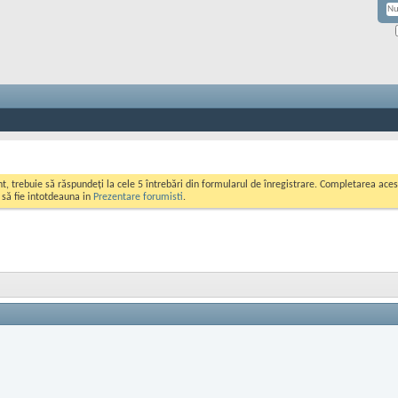
ont, trebuie să răspundeți la cele 5 întrebări din formularul de înregistrare. Completarea a
i să fie intotdeauna in
Prezentare forumisti
.