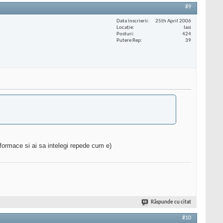
#9
Data înscrierii
25th April 2006
Locaţie
Iasi
Posturi
424
Putere Rep
39
rformace si ai sa intelegi repede cum e)
Răspunde cu citat
#10