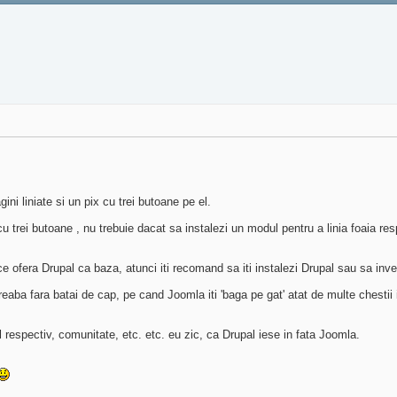
gini liniate si un pix cu trei butoane pe el.
 cu trei butoane , nu trebuie dacat sa instalezi un modul pentru a linia foaia re
ce ofera Drupal ca baza, atunci iti recomand sa iti instalezi Drupal sau sa inv
eaba fara batai de cap, pe cand Joomla iti 'baga pe gat' atat de multe chestii in
l respectiv, comunitate, etc. etc. eu zic, ca Drupal iese in fata Joomla.