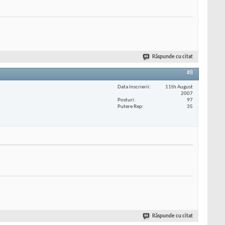
Răspunde cu citat
#8
Data înscrierii
11th August
2007
Posturi
97
Putere Rep
35
Răspunde cu citat