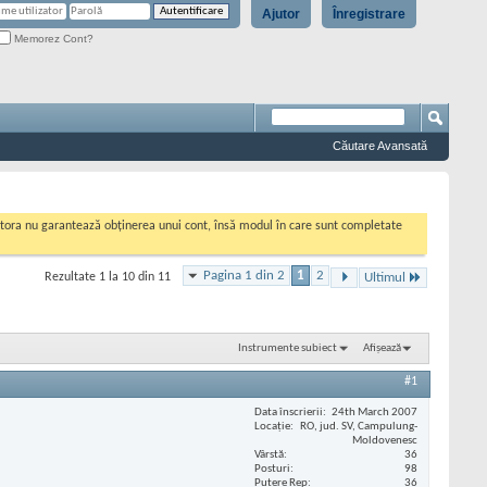
Ajutor
Înregistrare
Memorez Cont?
Căutare Avansată
cestora nu garantează obținerea unui cont, însă modul în care sunt completate
Pagina 1 din 2
1
2
Rezultate 1 la 10 din 11
Ultimul
Instrumente subiect
Afișează
#1
Data înscrierii
24th March 2007
Locaţie
RO, jud. SV, Campulung-
Moldovenesc
Vârstă
36
Posturi
98
Putere Rep
36