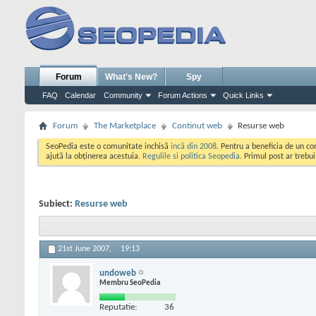
Forum
What's New?
Spy
FAQ
Calendar
Community
Forum Actions
Quick Links
Forum
The Marketplace
Continut web
Resurse web
SeoPedia este o comunitate inchisă
incă din 2008
. Pentru a beneficia de un c
ajută la obținerea acestuia.
Regulile si politica Seopedia
. Primul post ar trebu
Subiect:
Resurse web
21st June 2007,
19:13
undoweb
Membru SeoPedia
Reputatie:
36