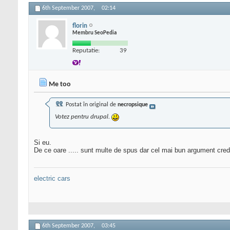
6th September 2007,
02:14
florin
Membru SeoPedia
Reputatie:
39
Me too
Postat în original de
necropsique
Votez pentru drupal.
Si eu.
De ce oare ..... sunt multe de spus dar cel mai bun argument cred c
electric cars
6th September 2007,
03:45