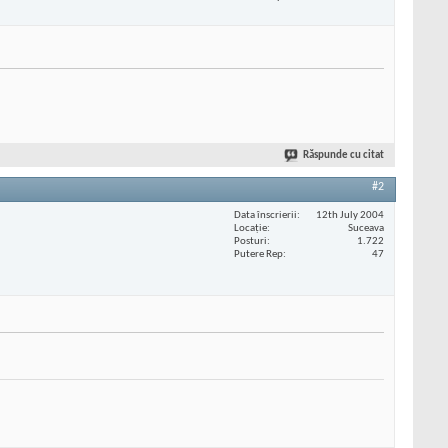
Răspunde cu citat
#2
Data înscrierii
12th July 2004
Locaţie
Suceava
Posturi
1.722
Putere Rep
47