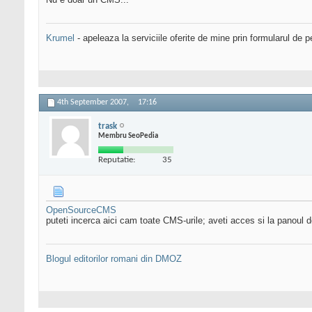
Krumel
- apeleaza la serviciile oferite de mine prin formularul de p
4th September 2007,
17:16
trask
Membru SeoPedia
Reputatie:
35
OpenSourceCMS
puteti incerca aici cam toate CMS-urile; aveti acces si la panoul d
Blogul editorilor romani din DMOZ