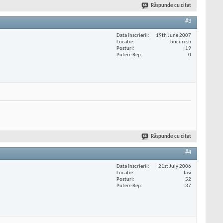
Răspunde cu citat
#3
Data înscrierii
19th June 2007
Locaţie
bucuresti
Posturi
19
Putere Rep
0
Răspunde cu citat
#4
Data înscrierii
21st July 2006
Locaţie
Iasi
Posturi
52
Putere Rep
37