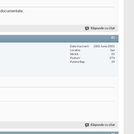
ne documentate.
Răspunde cu citat
#5
Data înscrierii
28th June 2005
Locaţie
Iasi
Vârstă
45
Posturi
374
Putere Rep
39
Răspunde cu citat