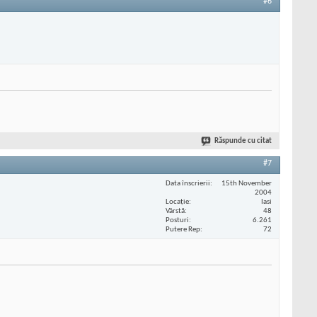
#6
Răspunde cu citat
#7
Data înscrierii
15th November
2004
Locaţie
Iasi
Vârstă
48
Posturi
6.261
Putere Rep
72