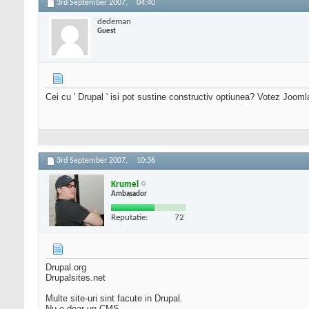
3rd September 2007,
04:40
dedeman
Guest
Cei cu ' Drupal ' isi pot sustine constructiv optiunea? Votez Jooml
3rd September 2007,
10:36
Krumel
Ambasador
Reputatie:
72
Drupal.org
Drupalsites.net
Multe site-uri sint facute in Drupal.
Nu e doar un CMS...