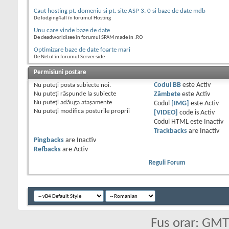
Caut hosting pt. domeniu si pt. site ASP 3. 0 si baze de date mdb
De lodging4all în forumul Hosting
Unu care vinde baze de date
De deadworldisee în forumul SPAM made in .RO
Optimizare baze de date foarte mari
De Netul în forumul Server side
Permisiuni postare
Nu puteţi
posta subiecte noi.
Codul BB
este
Activ
Nu puteţi
răspunde la subiecte
Zâmbete
este
Activ
Nu puteţi
adăuga ataşamente
Codul
[IMG]
este
Activ
Nu puteţi
modifica posturile proprii
[VIDEO]
code is
Activ
Codul HTML este
Inactiv
Trackbacks
are
Inactiv
Pingbacks
are
Inactiv
Refbacks
are
Activ
Reguli Forum
Fus orar: GM