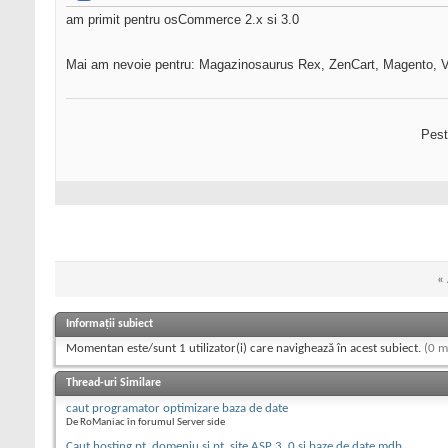
am primit pentru osCommerce 2.x si 3.0
Mai am nevoie pentru: Magazinosaurus Rex, ZenCart, Magento, V
Pest
«
Informații subiect
Momentan este/sunt 1 utilizator(i) care navighează în acest subiect.
(0 m
Thread-uri Similare
caut programator optimizare baza de date
De RoManiac în forumul Server side
Caut hosting pt. domeniu si pt. site ASP 3. 0 si baze de date mdb