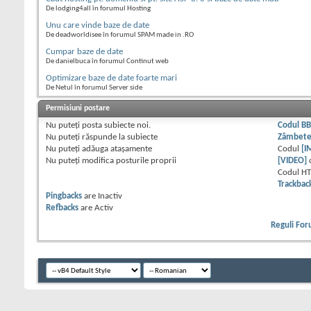
De lodging4all în forumul Hosting
Unu care vinde baze de date
De deadworldisee în forumul SPAM made in .RO
Cumpar baze de date
De danielbuca în forumul Continut web
Optimizare baze de date foarte mari
De Netul în forumul Server side
Permisiuni postare
Nu puteţi
posta subiecte noi.
Codul B
Nu puteţi
răspunde la subiecte
Zâmbet
Nu puteţi
adăuga ataşamente
Codul
[I
Nu puteţi
modifica posturile proprii
[VIDEO]
Codul H
Trackbac
Pingbacks
are
Inactiv
Refbacks
are
Activ
Reguli Fo