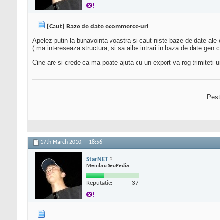
[Caut] Baze de date ecommerce-uri
Apelez putin la bunavointa voastra si caut niste baze de date ale
( ma intereseaza structura, si sa aibe intrari in baza de date gen c
Cine are si crede ca ma poate ajuta cu un export va rog trimiteti u
Pest
17th March 2010,
18:56
StarNET
Membru SeoPedia
Reputatie:
37