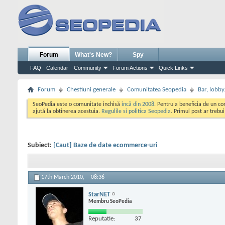
Forum
What's New?
Spy
FAQ
Calendar
Community
Forum Actions
Quick Links
Forum
Chestiuni generale
Comunitatea Seopedia
Bar, lobby.
SeoPedia este o comunitate inchisă
incă din 2008
. Pentru a beneficia de un c
ajută la obținerea acestuia.
Regulile si politica Seopedia
. Primul post ar trebu
Subiect:
[Caut] Baze de date ecommerce-uri
17th March 2010,
08:36
StarNET
Membru SeoPedia
Reputatie:
37