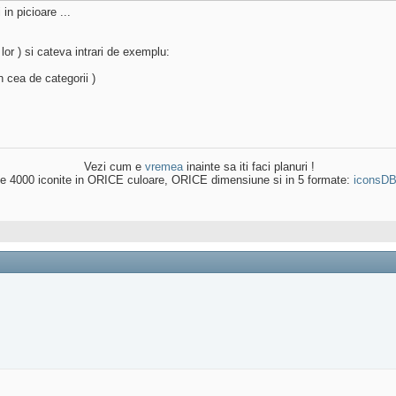
in picioare ...
lor ) si cateva intrari de exemplu:
n cea de categorii )
Vezi cum e
vremea
inainte sa iti faci planuri !
e 4000 iconite in ORICE culoare, ORICE dimensiune si in 5 formate:
iconsD