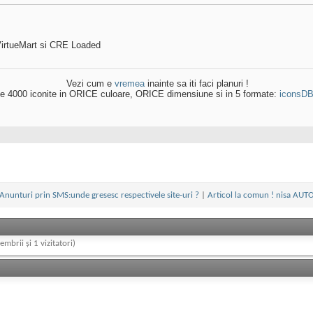
irtueMart si CRE Loaded
Vezi cum e
vremea
inainte sa iti faci planuri !
e 4000 iconite in ORICE culoare, ORICE dimensiune si in 5 formate:
iconsD
Anunturi prin SMS:unde gresesc respectivele site-uri ?
|
Articol la comun ! nisa AUT
embrii și 1 vizitatori)