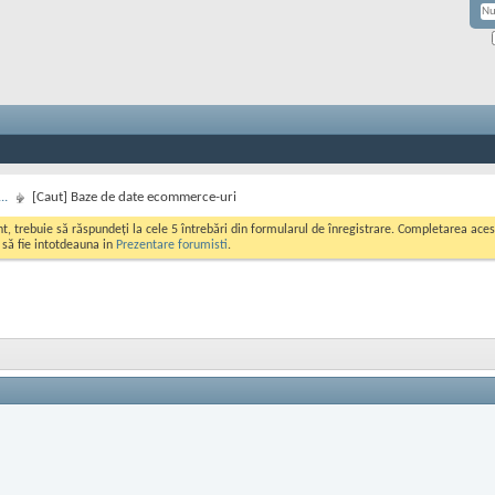
..
[Caut] Baze de date ecommerce-uri
ont, trebuie să răspundeți la cele 5 întrebări din formularul de înregistrare. Completarea a
i să fie intotdeauna in
Prezentare forumisti
.