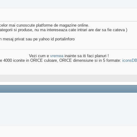
 celor mai cunoscute platforme de magazine online.
ategorii si produse, nu ma intereseaza cate intrari are dar sa fie cateva )
n mesaj privat sau pe yahoo id portalinforo
Vezi cum e
vremea
inainte sa iti faci planuri !
e 4000 iconite in ORICE culoare, ORICE dimensiune si in 5 formate:
iconsD