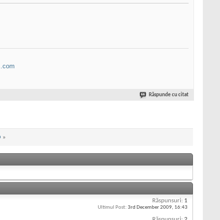
B.com
Răspunde cu citat
O
»
Răspunsuri:
1
Ultimul Post:
3rd December 2009,
16:43
Răspunsuri:
2