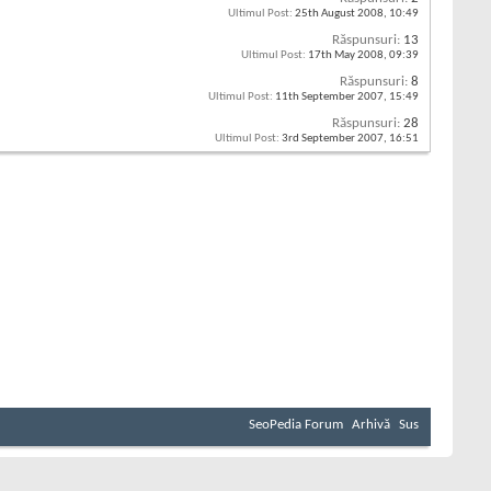
Ultimul Post:
25th August 2008,
10:49
Răspunsuri:
13
Ultimul Post:
17th May 2008,
09:39
Răspunsuri:
8
Ultimul Post:
11th September 2007,
15:49
Răspunsuri:
28
Ultimul Post:
3rd September 2007,
16:51
SeoPedia Forum
Arhivă
Sus