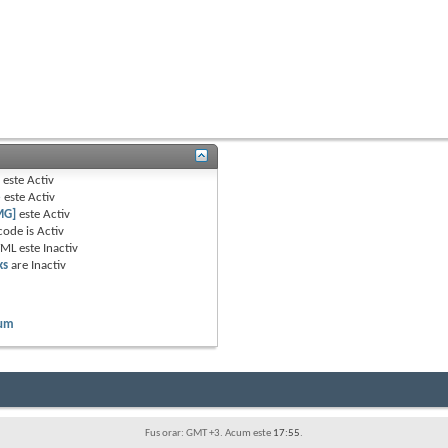
B
este
Activ
e
este
Activ
MG]
este
Activ
code is
Activ
TML este
Inactiv
ks
are
Inactiv
rum
Fus orar: GMT +3. Acum este
17:55
.