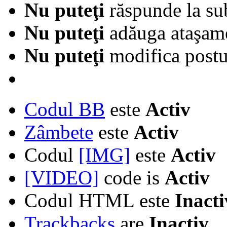
Nu puteţi
răspunde la su
Nu puteţi
adăuga ataşam
Nu puteţi
modifica postur
Codul BB
este
Activ
Zâmbete
este
Activ
Codul
[IMG]
este
Activ
[VIDEO]
code is
Activ
Codul HTML este
Inacti
Trackbacks
are
Inactiv