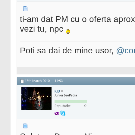
ti-am dat PM cu o oferta aprox
vezi tu, npc
Poti sa dai de mine usor,
@con
15th March 2010,
14:53
KID
Junior SeoPedia
Reputatie:
0