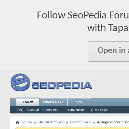
Follow SeoPedia For
with Tapa
Open in
Forum
What's New?
Spy
FAQ
Calendar
Community
Forum Actions
Quick Links
Forum
The Marketplace
Continut web
Adaugare jocuri flas