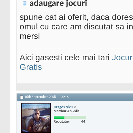
adaugare jocuri
spune cat ai oferit, daca dorest
omul cu care am discutat sa in
mersi
Aici gasesti cele mai tari
Jocur
Gratis
16th September 2008,
20:16
Dragos Nicu
Membru SeoPedia
Reputatie:
44