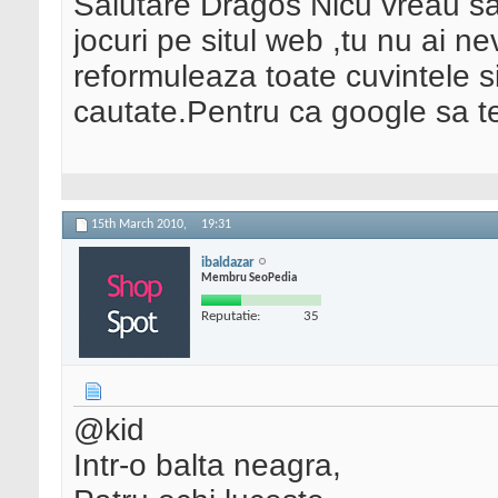
Salutare Dragos Nicu vreau sa 
jocuri pe situl web ,tu nu ai ne
reformuleaza toate cuvintele s
cautate.Pentru ca google sa te 
15th March 2010,
19:31
ibaldazar
Membru SeoPedia
Reputatie:
35
@kid
Intr-o balta neagra,