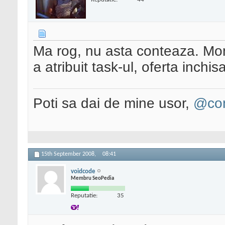
Ma rog, nu asta conteaza. Mo
a atribuit task-ul, oferta inch
Poti sa dai de mine usor,
@con
15th September 2008,
08:41
voidcode
Membru SeoPedia
Reputatie:
35