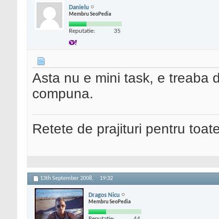
Danielu
Membru SeoPedia
Reputatie:
35
Asta nu e mini task, e treaba d
compuna.
Retete de prajituri pentru toat
13th September 2008,
19:32
Dragos Nicu
Membru SeoPedia
Reputatie:
44