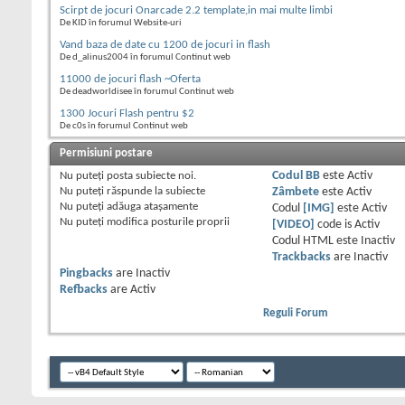
Scirpt de jocuri Onarcade 2.2 template,in mai multe limbi
De KID în forumul Website-uri
Vand baza de date cu 1200 de jocuri in flash
De d_alinus2004 în forumul Continut web
11000 de jocuri flash ~Oferta
De deadworldisee în forumul Continut web
1300 Jocuri Flash pentru $2
De c0s în forumul Continut web
Permisiuni postare
Nu puteţi
posta subiecte noi.
Codul BB
este
Activ
Nu puteţi
răspunde la subiecte
Zâmbete
este
Activ
Nu puteţi
adăuga ataşamente
Codul
[IMG]
este
Activ
Nu puteţi
modifica posturile proprii
[VIDEO]
code is
Activ
Codul HTML este
Inactiv
Trackbacks
are
Inactiv
Pingbacks
are
Inactiv
Refbacks
are
Activ
Reguli Forum