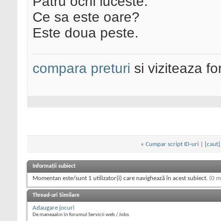
Patru ochi luceste.
Ce sa este oare?
Este doua peste.
compara preturi
si viziteaza f
«
Cumpar script ID-uri
|
[caut]
Informații subiect
Momentan este/sunt 1 utilizator(i) care navighează în acest subiect.
(0 m
Thread-uri Similare
Adaugare jocuri
De maneaalin în forumul Servicii web / Jobs