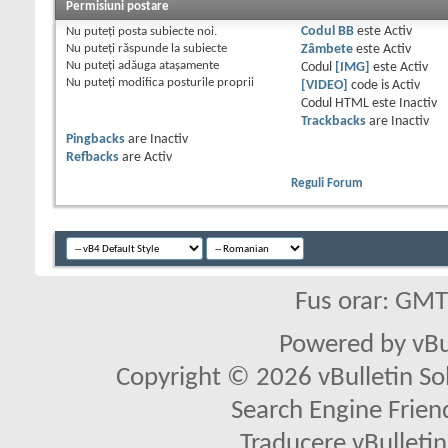
Permisiuni postare
Nu puteţi
posta subiecte noi.
Codul BB
este
Activ
Nu puteţi
răspunde la subiecte
Zâmbete
este
Activ
Nu puteţi
adăuga ataşamente
Codul
[IMG]
este
Activ
Nu puteţi
modifica posturile proprii
[VIDEO]
code is
Activ
Codul HTML este
Inactiv
Trackbacks
are
Inactiv
Pingbacks
are
Inactiv
Refbacks
are
Activ
Reguli Forum
Fus orar: GM
Powered by vBu
Copyright © 2026 vBulletin Solu
Search Engine Frien
Traducere vBullet