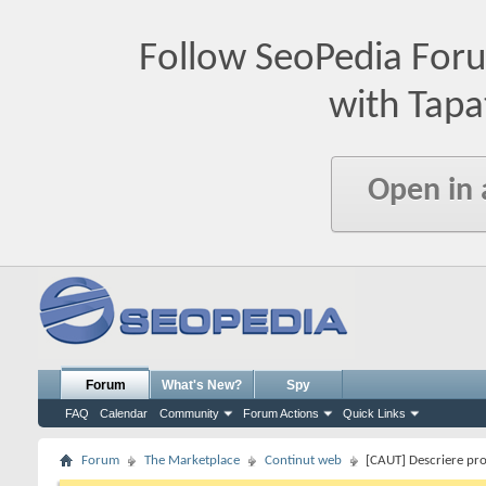
Follow SeoPedia For
with Tapa
Open in
Forum
What's New?
Spy
FAQ
Calendar
Community
Forum Actions
Quick Links
Forum
The Marketplace
Continut web
[CAUT] Descriere pro