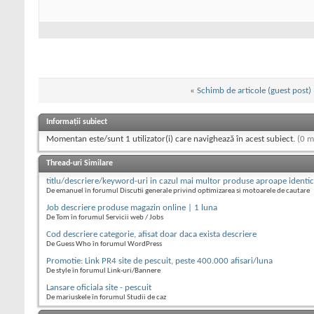
«
Schimb de articole (guest post)
Informații subiect
Momentan este/sunt 1 utilizator(i) care navighează în acest subiect.
(0 m
Thread-uri Similare
titlu/descriere/keyword-uri in cazul mai multor produse aproape identi
De emanuel în forumul Discutii generale privind optimizarea si motoarele de cautare
Job descriere produse magazin online | 1 luna
De Tom în forumul Servicii web / Jobs
Cod descriere categorie, afisat doar daca exista descriere
De Guess Who în forumul WordPress
Promotie: Link PR4 site de pescuit, peste 400.000 afisari/luna
De style în forumul Link-uri/Bannere
Lansare oficiala site - pescuit
De mariuskele în forumul Studii de caz