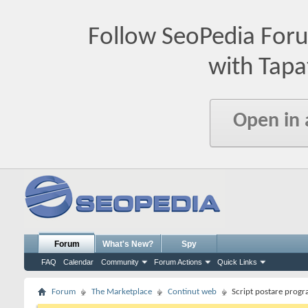
Follow SeoPedia For
with Tapa
Open in
Forum
What's New?
Spy
FAQ
Calendar
Community
Forum Actions
Quick Links
Forum
The Marketplace
Continut web
Script postare progr