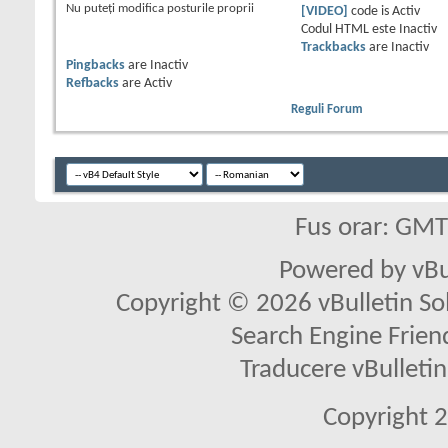
Nu puteţi
modifica posturile proprii
[VIDEO]
code is
Activ
Codul HTML este
Inactiv
Trackbacks
are
Inactiv
Pingbacks
are
Inactiv
Refbacks
are
Activ
Reguli Forum
Fus orar: GM
Powered by vBu
Copyright © 2026 vBulletin Solu
Search Engine Frien
Traducere vBullet
Copyright 