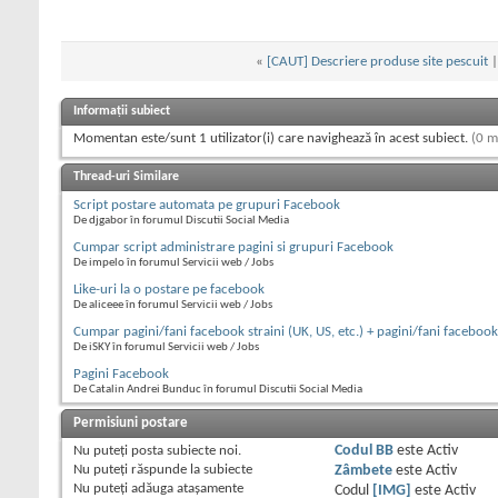
«
[CAUT] Descriere produse site pescuit
Informații subiect
Momentan este/sunt 1 utilizator(i) care navighează în acest subiect.
(0 m
Thread-uri Similare
Script postare automata pe grupuri Facebook
De djgabor în forumul Discutii Social Media
Cumpar script administrare pagini si grupuri Facebook
De impelo în forumul Servicii web / Jobs
Like-uri la o postare pe facebook
De aliceee în forumul Servicii web / Jobs
Cumpar pagini/fani facebook straini (UK, US, etc.) + pagini/fani faceboo
De iSKY în forumul Servicii web / Jobs
Pagini Facebook
De Catalin Andrei Bunduc în forumul Discutii Social Media
Permisiuni postare
Nu puteţi
posta subiecte noi.
Codul BB
este
Activ
Nu puteţi
răspunde la subiecte
Zâmbete
este
Activ
Nu puteţi
adăuga ataşamente
Codul
[IMG]
este
Activ