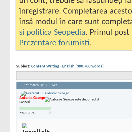
un cont, trebuie să răspundeți la
înregistrare. Completarea acesto
însă modul în care sunt completa
si politica Seopedia
. Primul post 
Prezentare forumisti
.
Subiect:
Content Writing - English [300-700 words]
1st March 2013,
13:42
Antonie George
Banned
Reputatie:
0