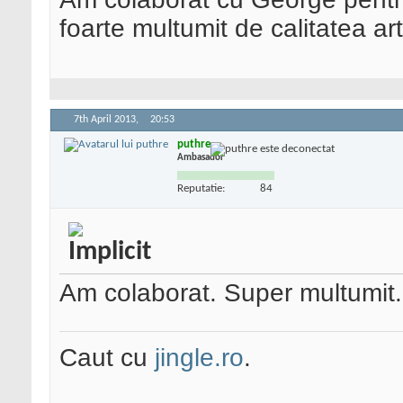
foarte multumit de calitatea ar
7th April 2013,
20:53
puthre
Ambasador
Reputatie:
84
Am colaborat. Super multumit.
Caut cu
jingle.ro
.