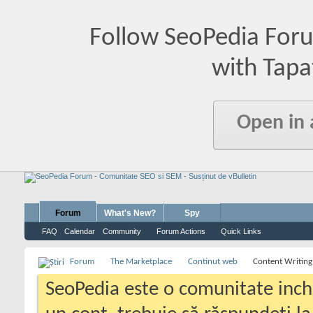
Follow SeoPedia For
with Tapa
Open in
Forum
What's New?
Spy
FAQ
Calendar
Community
Forum Actions
Quick Links
Forum
The Marketplace
Continut web
Content Writing
SeoPedia este o comunitate inc