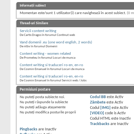
Informații subiect
Momentan este/sunt 1 utilizator(i) care navighează în acest subiect.
(0 m
Thread-uri Similare
Servicii content writing
De Cartis Dragos în forumul Continut web
Vand domenii .eu (one word english, 2 words)
De ntbv în forumul Domenii
Content writing - women related
De Prometeu în forumul Locuri de munca
Content writing si traduceri ro-en, en-ro
De Cosmin Emanuel în forumul Locuri de munca
Content writing si traduceri ro-en, en-ro
De Cosmin Emanuel în forumul Servicii web / Jobs
Permisiuni postare
Nu puteţi
posta subiecte noi.
Codul BB
este
Activ
Nu puteţi
răspunde la subiecte
Zâmbete
este
Activ
Nu puteţi
adăuga ataşamente
Codul
[IMG]
este
Activ
Nu puteţi
modifica posturile proprii
[VIDEO]
code is
Activ
Codul HTML este
Inactiv
Trackbacks
are
Inactiv
Pingbacks
are
Inactiv