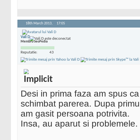
18th March 2013,
17:05
Vali D
Membru SeoPedia
Reputatie:
43
Desi in prima faza am spus c
schimbat parerea. Dupa primul 
am gasit persoana potrivita.
Insa, au aparut si problemele.