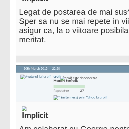
Legat de postarea de mai sus^
Sper sa nu se mai repete in vii
asigur ca, la o viitoare posibi
meritat.
30th March 2013,
22:20
croif
Membru SeoPedia
Reputatie:
37
Am colaborat cu George pentr