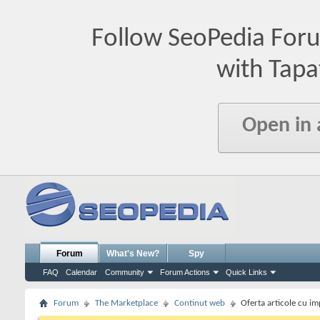
Follow SeoPedia For
with Tapa
Open in
Forum
What's New?
Spy
FAQ
Calendar
Community
Forum Actions
Quick Links
Forum
The Marketplace
Continut web
Oferta articole cu i