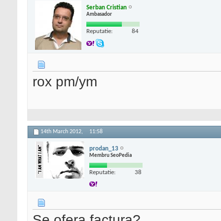
Serban Cristian
Ambasador
Reputatie:
84
rox pm/ym
14th March 2012,
11:58
prodan_13
Membru SeoPedia
Reputatie:
38
Se ofera factura?