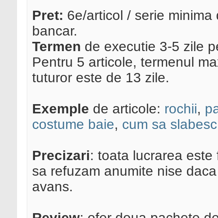
Pret:
6e/articol / serie minima 
bancar.
Termen
de executie 3-5 zile pe
Pentru 5 articole, termenul ma
tuturor este de 13 zile.
Exemple
de articole:
rochii
,
pa
costume baie
,
cum sa slabesc
Precizari
: toata lucrarea este 
sa refuzam anumite nise daca 
avans.
Review
: ofer doua pachete de 