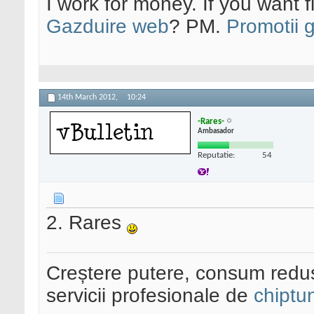
I work for money. If you want 
Gazduire web
? PM.
Promotii 
14th March 2012,
10:24
-Rares-
Ambasador
Reputatie:
54
2. Rares
Creștere putere, consum redus
servicii profesionale de
chiptu