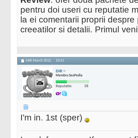
pentru doi useri cu reputatie m
la ei comentarii proprii despre
creeatilor si detalii. Primul veni
14th March 2012,
10:21
EHR
Membru SeoPedia
Reputatie:
38
I'm in. 1st (sper)