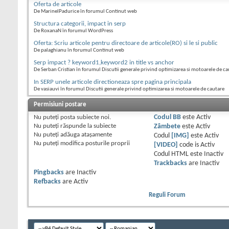
Oferta de articole
De MarinelPadurice în forumul Continut web
Structura categorii, impact in serp
De RoxanaN în forumul WordPress
Oferta: Scriu articole pentru directoare de articole(RO) si le si public
De palaghianu în forumul Continut web
Serp impact ? keyword1,keyword2 in title vs anchor
De Serban Cristian în forumul Discutii generale privind optimizarea si motoarele de ca
In SERP unele articole directioneaza spre pagina principala
De vasiauvi în forumul Discutii generale privind optimizarea si motoarele de cautare
Permisiuni postare
Nu puteţi
posta subiecte noi.
Codul BB
este
Activ
Nu puteţi
răspunde la subiecte
Zâmbete
este
Activ
Nu puteţi
adăuga ataşamente
Codul
[IMG]
este
Activ
Nu puteţi
modifica posturile proprii
[VIDEO]
code is
Activ
Codul HTML este
Inactiv
Trackbacks
are
Inactiv
Pingbacks
are
Inactiv
Refbacks
are
Activ
Reguli Forum