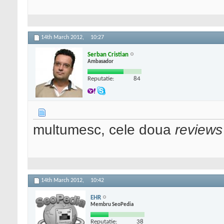
14th March 2012,
10:27
Serban Cristian
Ambasador
Reputatie:
84
multumesc, cele doua
reviews
14th March 2012,
10:42
EHR
Membru SeoPedia
Reputatie:
38