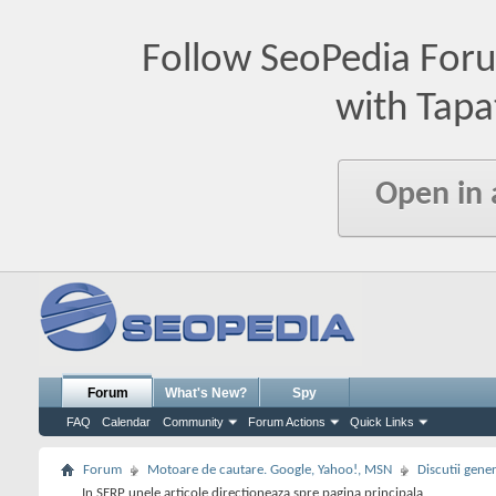
Follow SeoPedia For
with Tapa
Open in
Forum
What's New?
Spy
FAQ
Calendar
Community
Forum Actions
Quick Links
Forum
Motoare de cautare. Google, Yahoo!, MSN
Discutii gene
In SERP unele articole directioneaza spre pagina principala