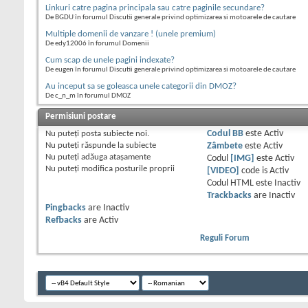
Linkuri catre pagina principala sau catre paginile secundare?
De BGDU în forumul Discutii generale privind optimizarea si motoarele de cautare
Multiple domenii de vanzare ! (unele premium)
De edy12006 în forumul Domenii
Cum scap de unele pagini indexate?
De eugen în forumul Discutii generale privind optimizarea si motoarele de cautare
Au inceput sa se goleasca unele categorii din DMOZ?
De c_n_m în forumul DMOZ
Permisiuni postare
Nu puteţi
posta subiecte noi.
Codul BB
este
Activ
Nu puteţi
răspunde la subiecte
Zâmbete
este
Activ
Nu puteţi
adăuga ataşamente
Codul
[IMG]
este
Activ
Nu puteţi
modifica posturile proprii
[VIDEO]
code is
Activ
Codul HTML este
Inactiv
Trackbacks
are
Inactiv
Pingbacks
are
Inactiv
Refbacks
are
Activ
Reguli Forum