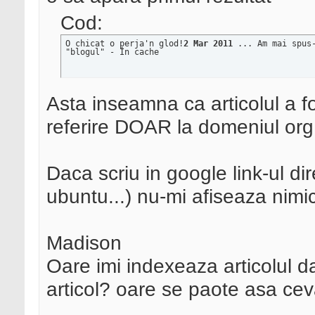
Cod:
O chicat o perja'n glod!
2 Mar 2011 
... Am mai spus
"blogul" - În cache
Asta inseamna ca articolul a f
referire DOAR la domeniul org s
Daca scriu in google link-ul dir
ubuntu...) nu-mi afiseaza nimi
Madison
Oare imi indexeaza articolul da
articol? oare se paote asa ce