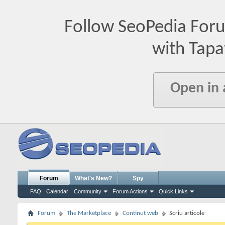
Follow SeoPedia For
with Tapa
Open in
Forum
What's New?
Spy
FAQ
Calendar
Community
Forum Actions
Quick Links
Forum
The Marketplace
Continut web
Scriu articole