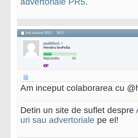
advertoriale PR5
.
2nd January 2012,
18:57
pushtius1
Membru SeoPedia
Reputatie:
30
Am inceput colaborarea cu @
Detin un site de suflet despre
uri sau advertoriale
pe el!