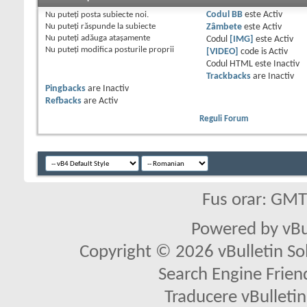
Nu puteţi
posta subiecte noi.
Codul BB
este
Activ
Nu puteţi
răspunde la subiecte
Zâmbete
este
Activ
Nu puteţi
adăuga ataşamente
Codul
[IMG]
este
Activ
Nu puteţi
modifica posturile proprii
[VIDEO]
code is
Activ
Codul HTML este
Inactiv
Trackbacks
are
Inactiv
Pingbacks
are
Inactiv
Refbacks
are
Activ
Reguli Forum
Fus orar: GM
Powered by vBu
Copyright © 2026 vBulletin Solu
Search Engine Frien
Traducere vBullet