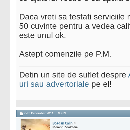
Daca vreti sa testati serviciile
50 cuvinte pentru a vedea calit
este unul ok.
Astept comenzile pe P.M.
Detin un site de suflet despre
uri sau advertoriale
pe el!
29th December 2011,
00:39
Bogdan Calin
Membru SeoPedia