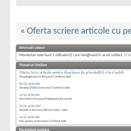
«
Oferta scriere articole cu p
Informații subiect
Momentan este/sunt 1 utilizator(i) care navighează în acest subiect.
(0 m
Thread-uri Similare
Oferta: Scriu articole pentru directoare de articole(RO) si le si public
De palaghianu în forumul Continut web
Scriu articole
De edy12006 în forumul Continut web
scriu articole
De CUIA în forumul Prezentare forumisti
Scriu articole!
De kelt în forumul Servicii web / Jobs
scriu articole
De Lupanu în forumul Continut web
Permisiuni postare