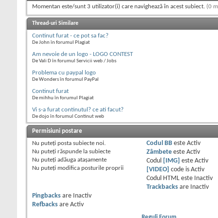
Momentan este/sunt 3 utilizator(i) care navighează în acest subiect.
(0 m
Thread-uri Similare
Continut furat - ce pot sa fac?
De John în forumul Plagiat
Am nevoie de un logo - LOGO CONTEST
De Vali D în forumul Servicii web / Jobs
Problema cu paypal logo
De Wonders în forumul PayPal
Continut furat
De mihhu în forumul Plagiat
Vi s-a furat continutul? ce ati facut?
De dojo în forumul Continut web
Permisiuni postare
Nu puteţi
posta subiecte noi.
Codul BB
este
Activ
Nu puteţi
răspunde la subiecte
Zâmbete
este
Activ
Nu puteţi
adăuga ataşamente
Codul
[IMG]
este
Activ
Nu puteţi
modifica posturile proprii
[VIDEO]
code is
Activ
Codul HTML este
Inactiv
Trackbacks
are
Inactiv
Pingbacks
are
Inactiv
Refbacks
are
Activ
Reguli Forum