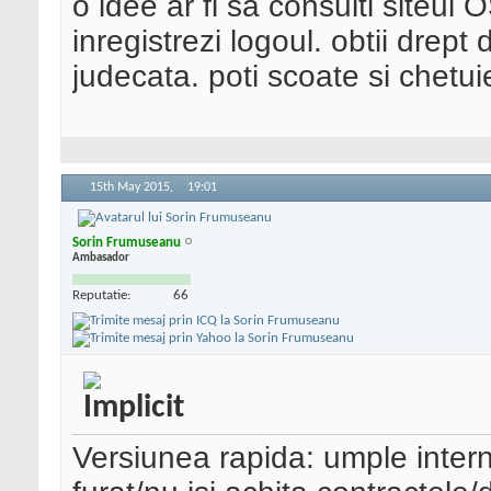
o idee ar fi sa consulti siteul 
inregistrezi logoul. obtii drept 
judecata. poti scoate si chetu
15th May 2015,
19:01
Sorin Frumuseanu
Ambasador
Reputatie:
66
Versiunea rapida: umple intern