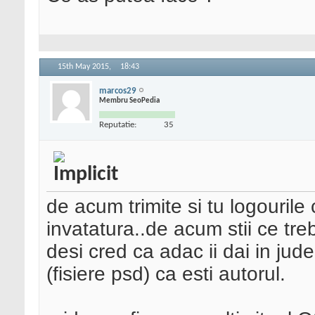
15th May 2015,
18:43
marcos29
Membru SeoPedia
Reputatie:
35
de acum trimite si tu logourile
invatatura..de acum stii ce tre
desi cred ca adac ii dai in jud
(fisiere psd) ca esti autorul.