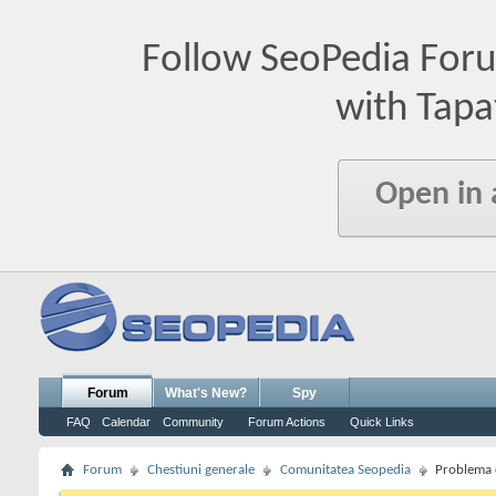
Follow SeoPedia For
with Tapa
Open in
Forum
What's New?
Spy
FAQ
Calendar
Community
Forum Actions
Quick Links
Forum
Chestiuni generale
Comunitatea Seopedia
Problema 