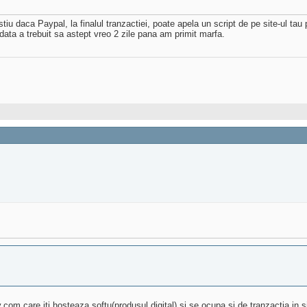
 stiu daca Paypal, la finalul tranzactiei, poate apela un script de pe site-ul tau
data a trebuit sa astept vreo 2 zile pana am primit marfa.
om care iti hosteaza softu(produsul digital) si se ocupa si de tranzactia in s