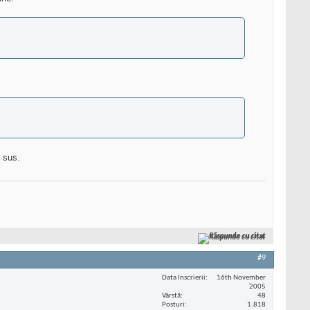
i sus.
Răspunde cu citat
#9
Data înscrierii
16th November
2005
Vârstă
48
Posturi
1.818