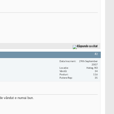
Răspunde cu citat
#2
Data înscrierii
29th September
2007
Locaţie
Hateg, RO
Vârstă
34
Posturi
116
Putere Rep
35
 de vândut e numai bun.