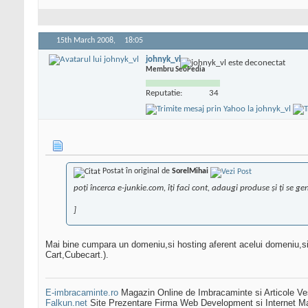
15th March 2008,
18:05
johnyk_vl
Membru SeoPedia
Reputatie:
34
Postat în original de
SorelMihai
poţi încerca e-junkie.com, îţi faci cont, adaugi produse şi ţi s
]
Mai bine cumpara un domeniu,si hosting aferent acelui domeniu,si
Cart,Cubecart.).
E-imbracaminte.ro
Magazin Online de Imbracaminte si Articole Ve
Falkun.net
Site Prezentare Firma Web Development si Internet Ma