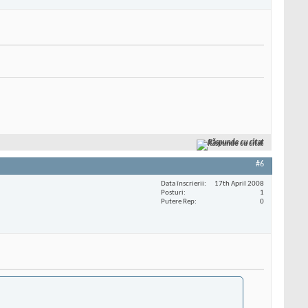
Răspunde cu citat
#6
Data înscrierii
17th April 2008
Posturi
1
Putere Rep
0