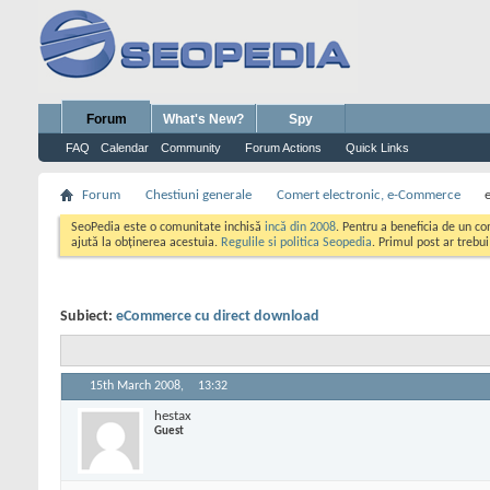
Forum
What's New?
Spy
FAQ
Calendar
Community
Forum Actions
Quick Links
Forum
Chestiuni generale
Comert electronic, e-Commerce
SeoPedia este o comunitate inchisă
incă din 2008
. Pentru a beneficia de un c
ajută la obținerea acestuia.
Regulile si politica Seopedia
. Primul post ar trebu
Subiect:
eCommerce cu direct download
15th March 2008,
13:32
hestax
Guest