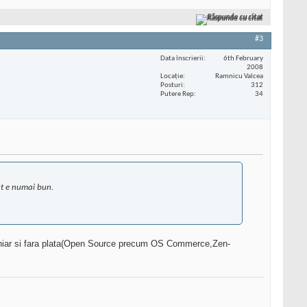
Răspunde cu citat
#3
Data înscrierii
6th February
2008
Locaţie
Ramnicu Valcea
Posturi
312
Putere Rep
34
ut e numai bun.
a chiar si fara plata(Open Source precum OS Commerce,Zen-