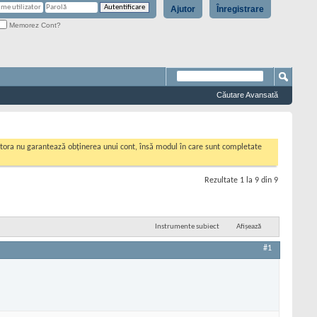
Ajutor
Înregistrare
Memorez Cont?
Căutare Avansată
cestora nu garantează obținerea unui cont, însă modul în care sunt completate
Rezultate 1 la 9 din 9
Instrumente subiect
Afișează
#1