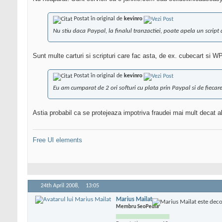
Postat în original de
kevinro
Nu stiu daca Paypal, la finalul tranzactiei, poate apela un script d
Sunt multe carturi si scripturi care fac asta, de ex. cubecart si 
Postat în original de
kevinro
Eu am cumparat de 2 ori softuri cu plata prin Paypal si de fiecar
Astia probabil ca se protejeaza impotriva fraudei mai mult decat al
Free UI elements
24th April 2008,
13:05
Marius Mailat
Membru SeoPedia