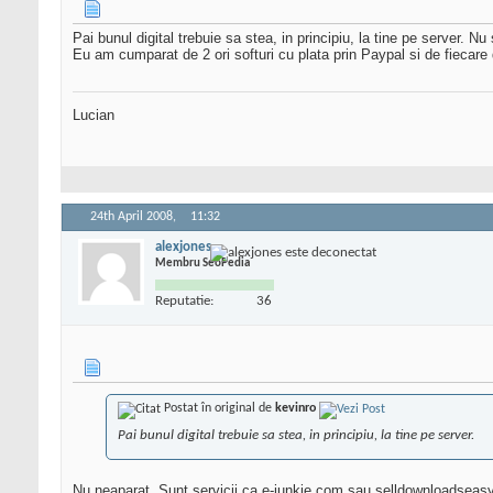
Pai bunul digital trebuie sa stea, in principiu, la tine pe server. Nu
Eu am cumparat de 2 ori softuri cu plata prin Paypal si de fiecare 
Lucian
24th April 2008,
11:32
alexjones
Membru SeoPedia
Reputatie:
36
Postat în original de
kevinro
Pai bunul digital trebuie sa stea, in principiu, la tine pe server.
Nu neaparat. Sunt servicii ca e-junkie.com sau selldownloadseasy.c