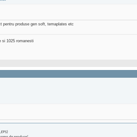
ect pentru produse gen soft, temaplates etc
ne si 1025 romanesti
,EPS)
e gama de produse!