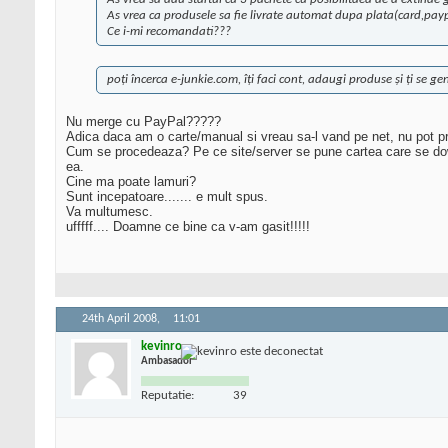
As vrea ca produsele sa fie livrate automat dupa plata(card,pay
Ce i-mi recomandati???
poţi încerca e-junkie.com, îţi faci cont, adaugi produse şi ţi s
Nu merge cu PayPal?????
Adica daca am o carte/manual si vreau sa-l vand pe net, nu pot p
Cum se procedeaza? Pe ce site/server se pune cartea care se dow
ea.
Cine ma poate lamuri?
Sunt incepatoare....... e mult spus.
Va multumesc.
ufffff.... Doamne ce bine ca v-am gasit!!!!!
24th April 2008,
11:01
kevinro
Ambasador
Reputatie:
39