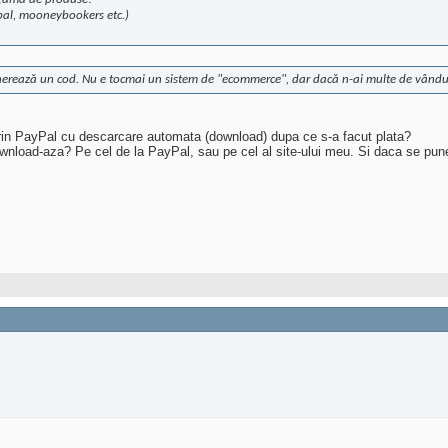
pal, mooneybookers etc.)
e generează un cod. Nu e tocmai un sistem de "ecommerce", dar dacă n-ai multe de vând
rin PayPal cu descarcare automata (download) dupa ce s-a facut plata?
nload-aza? Pe cel de la PayPal, sau pe cel al site-ului meu. Si daca se pun