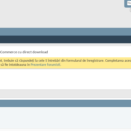
eCommerce cu direct download
ont, trebuie să răspundeți la cele 5 întrebări din formularul de înregistrare. Completarea a
i să fie intotdeauna in
Prezentare forumisti
.