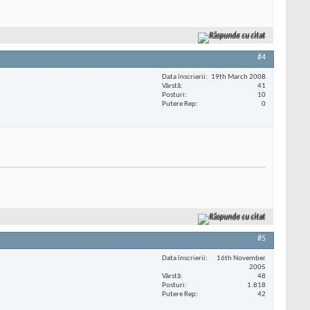
Răspunde cu citat
#4
Data înscrierii
19th March 2008
Vârstă
41
Posturi
10
Putere Rep
0
Răspunde cu citat
#5
Data înscrierii
16th November
2005
Vârstă
48
Posturi
1.818
Putere Rep
42