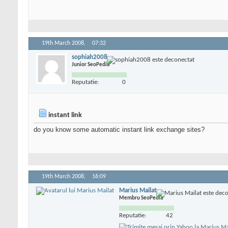
19th March 2008,
07:32
sophiah2008
Junior SeoPedia
Reputatie:
0
instant link
do you know some automatic instant link exchange sites?
19th March 2008,
16:09
Marius Mailat
Membru SeoPedia
Reputatie:
42