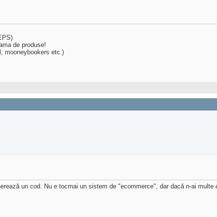
,EPS)
 gama de produse!
al, mooneybookers etc.)
 generează un cod. Nu e tocmai un sistem de "ecommerce", dar dacă n-ai multe