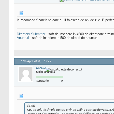
Iti recomand ShareIt pe care eu il folosesc de ani de zile. E perf
Directory Submitter
- soft de inscriere in 4500 de directoare strai
Anunturi
- soft de inscriere in 500 de siteuri de anunturi
17th April 2008,
17:25
AncaRo
Junior SeoPedia
Reputatie:
0
Salut!
Caut o solutie simpla pentru a vinde online pachete de vectori(Ai
As vrea sa dau startul cu 3 pachete cu posibilitaea de a extind