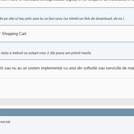
e pe site-ul tau prin care tu sa faci ceva (sa trimiti un link de download, de ex.) .
WP Shopping Cart.
e data a trebuit sa astept vreo 2 zile pana am primit marfa.
tii sau nu au un sistem implementat cu unul din softurile sau serviciile de ma