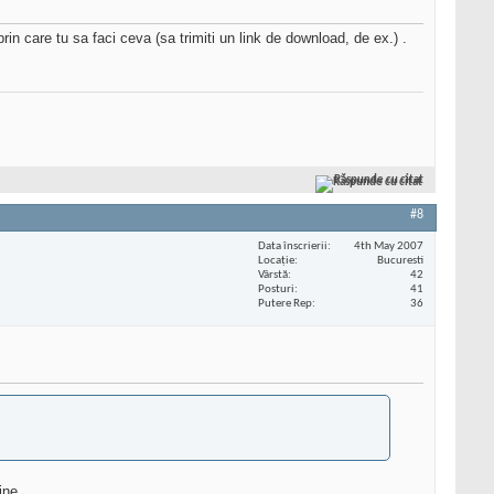
 prin care tu sa faci ceva (sa trimiti un link de download, de ex.) .
Răspunde cu citat
#8
Data înscrierii
4th May 2007
Locaţie
Bucuresti
Vârstă
42
Posturi
41
Putere Rep
36
ine.