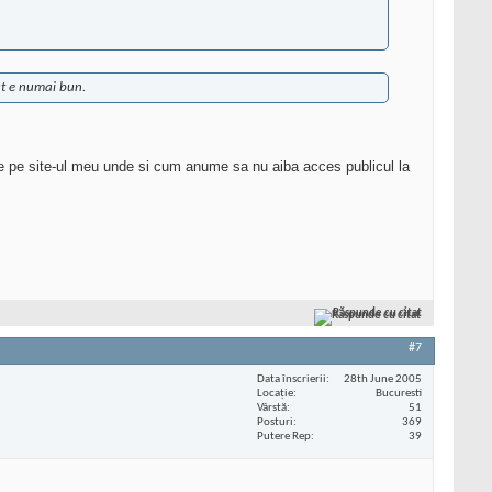
ut e numai bun.
e pe site-ul meu unde si cum anume sa nu aiba acces publicul la
Răspunde cu citat
#7
Data înscrierii
28th June 2005
Locaţie
Bucuresti
Vârstă
51
Posturi
369
Putere Rep
39