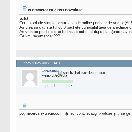
eCommerce cu direct download
Salut!
Caut o solutie simpla pentru a vinde online pachete de vectori(Ai
As vrea sa dau startul cu 3 pachete cu posibilitaea de a extinde
As vrea ca produsele sa fie livrate automat dupa plata(card,payp
Ce i-mi recomandati???
15th March 2008,
14:06
SorelMihai
Membru SeoPedia
Reputatie:
35
poţi încerca e-junkie.com, îţi faci cont, adaugi produse şi ţi se
]