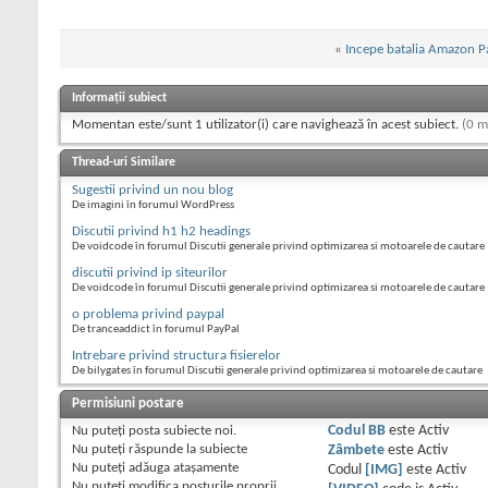
«
Incepe batalia Amazon P
Informații subiect
Momentan este/sunt 1 utilizator(i) care navighează în acest subiect.
(0 m
Thread-uri Similare
Sugestii privind un nou blog
De imagini în forumul WordPress
Discutii privind h1 h2 headings
De voidcode în forumul Discutii generale privind optimizarea si motoarele de cautare
discutii privind ip siteurilor
De voidcode în forumul Discutii generale privind optimizarea si motoarele de cautare
o problema privind paypal
De tranceaddict în forumul PayPal
Intrebare privind structura fisierelor
De bilygates în forumul Discutii generale privind optimizarea si motoarele de cautare
Permisiuni postare
Nu puteţi
posta subiecte noi.
Codul BB
este
Activ
Nu puteţi
răspunde la subiecte
Zâmbete
este
Activ
Nu puteţi
adăuga ataşamente
Codul
[IMG]
este
Activ
Nu puteţi
modifica posturile proprii