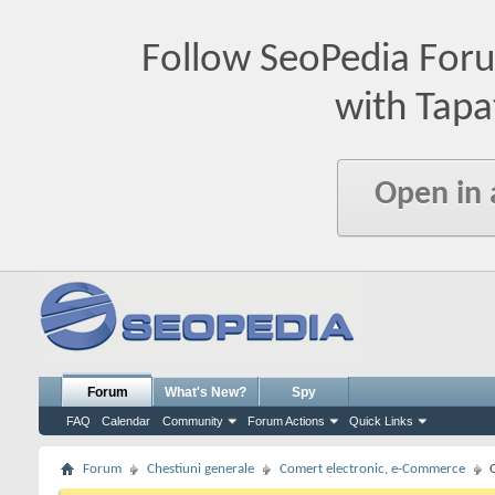
Follow SeoPedia For
with Tapa
Open in
Forum
What's New?
Spy
FAQ
Calendar
Community
Forum Actions
Quick Links
Forum
Chestiuni generale
Comert electronic, e-Commerce