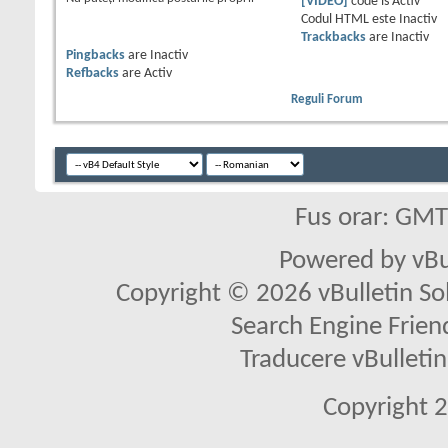
[VIDEO]
code is
Activ
Codul HTML este
Inactiv
Trackbacks
are
Inactiv
Pingbacks
are
Inactiv
Refbacks
are
Activ
Reguli Forum
Fus orar: GM
Powered by vBu
Copyright © 2026 vBulletin Solu
Search Engine Frien
Traducere vBullet
Copyright 