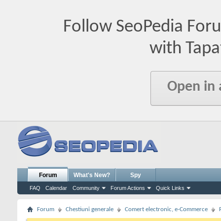
Follow SeoPedia For
with Tapa
Open in
Forum
What's New?
Spy
FAQ
Calendar
Community
Forum Actions
Quick Links
Forum
Chestiuni generale
Comert electronic, e-Commerce