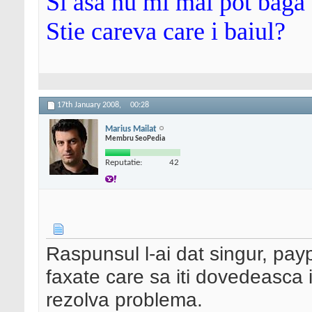
Si asa nu mi mai pot baga 
Stie careva care i baiul?
17th January 2008,
00:28
Marius Mailat
Membru SeoPedia
Reputatie:
42
Raspunsul l-ai dat singur, pa
faxate care sa iti dovedeasca 
rezolva problema.