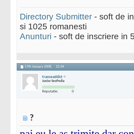
Directory Submitter
- soft de i
si 1025 romanesti
Anunturi
- soft de inscriere in 
17th January 2008,
21:34
tranceaddict
Junior SeoPedia
Reputatie:
0
?
pai eu le as trimite dar c