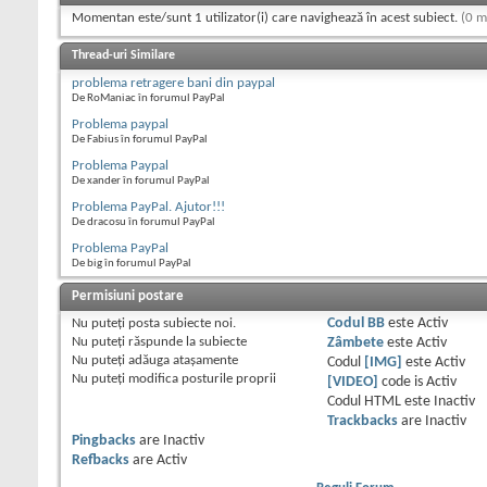
Momentan este/sunt 1 utilizator(i) care navighează în acest subiect.
(0 m
Thread-uri Similare
problema retragere bani din paypal
De RoManiac în forumul PayPal
Problema paypal
De Fabius în forumul PayPal
Problema Paypal
De xander în forumul PayPal
Problema PayPal. Ajutor!!!
De dracosu în forumul PayPal
Problema PayPal
De big în forumul PayPal
Permisiuni postare
Nu puteţi
posta subiecte noi.
Codul BB
este
Activ
Nu puteţi
răspunde la subiecte
Zâmbete
este
Activ
Nu puteţi
adăuga ataşamente
Codul
[IMG]
este
Activ
Nu puteţi
modifica posturile proprii
[VIDEO]
code is
Activ
Codul HTML este
Inactiv
Trackbacks
are
Inactiv
Pingbacks
are
Inactiv
Refbacks
are
Activ