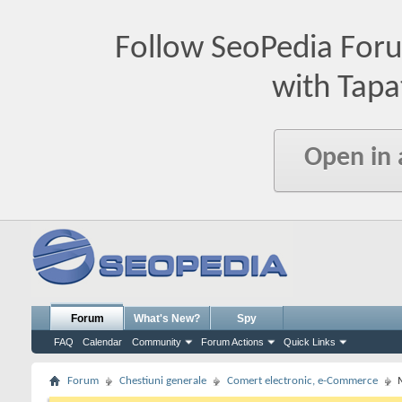
Follow SeoPedia For
with Tapa
Open in
Forum
What's New?
Spy
FAQ
Calendar
Community
Forum Actions
Quick Links
Forum
Chestiuni generale
Comert electronic, e-Commerce