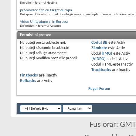
De rollo în forumul Hosting
promovare site cu target europa
De Ciprian.Olaru în forumul Discutii generale privind optimizarea si motoarele de cau
Video Units ajung si in Europa
De Voislav în forumul Adsense
Permisiuni postare
Nu puteţi
posta subiecte noi.
Codul BB
este
Activ
Nu puteţi
răspunde la subiecte
Zâmbete
este
Activ
Nu puteţi
adăuga ataşamente
Codul
[IMG]
este
Activ
Nu puteţi
modifica posturile proprii
[VIDEO]
code is
Activ
Codul HTML este
Inactiv
Trackbacks
are
Inactiv
Pingbacks
are
Inactiv
Refbacks
are
Activ
Reguli Forum
Fus orar: GM