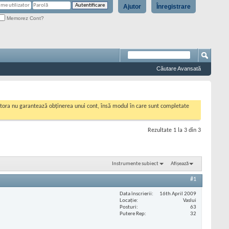
Ajutor
Înregistrare
Memorez Cont?
Căutare Avansată
cestora nu garantează obținerea unui cont, însă modul în care sunt completate
Rezultate 1 la 3 din 3
Instrumente subiect
Afișează
#1
Data înscrierii
16th April 2009
Locaţie
Vaslui
Posturi
63
Putere Rep
32