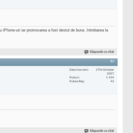
 iPhone-uri iar promovarea a fost destul de buna .Intrebarea la
Răspunde cu citat
#2
Data înscrierii
27th October
2007
Posturi
1.434
Putere Rep
42
Răspunde cu citat