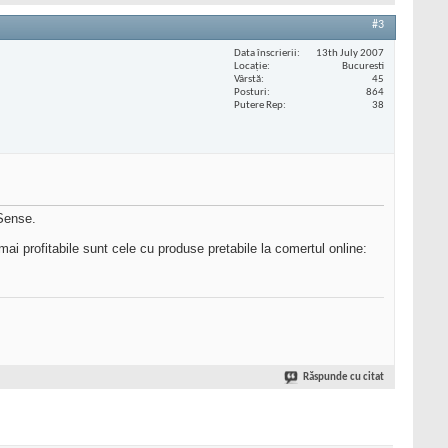
#3
Data înscrierii
13th July 2007
Locaţie
Bucuresti
Vârstă
45
Posturi
864
Putere Rep
38
Sense.
 mai profitabile sunt cele cu produse pretabile la comertul online:
Răspunde cu citat