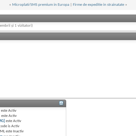
«
Microplati/SMS premium in Europa
|
Firme de expeditie in strainatate
»
embrii și 1 vizitatori)
B
este
Activ
e
este
Activ
MG]
este
Activ
code is
Activ
TML este
Inactiv