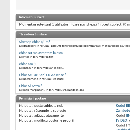
Informații subiect
Momentan este/sunt 1 utilizator(i) care navighează în acest subiect.
(0 m
Thread-uri Similare
Sitemap chiar ajuta?
De dragoserv în forumul Discutii generale privind optimizarea si motoarele de cautare
chiar nu ma asteptam la asta
De style în forumul Plagiat
chiar asa :)
De inscaun în forumul Bar, lobby...
Chiar Se Fac Bani Cu Adsense ?
De necromanc în forumul Adsense
Chiar Si Astral?
De Ioan Margineanu în forumul SPAM made in .RO
Permisiuni postare
Nu puteţi
posta subiecte noi.
Codul B
Nu puteţi
răspunde la subiecte
Zâmbet
Nu puteţi
adăuga ataşamente
Codul
[I
Nu puteţi
modifica posturile proprii
[VIDEO]
Codul H