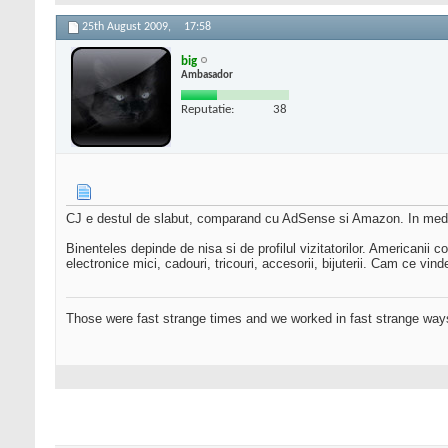
25th August 2009,
17:58
big
Ambasador
Reputatie:
38
CJ e destul de slabut, comparand cu AdSense si Amazon. In me
Binenteles depinde de nisa si de profilul vizitatorilor. Americanii 
electronice mici, cadouri, tricouri, accesorii, bijuterii. Cam ce vi
Those were fast strange times and we worked in fast strange way