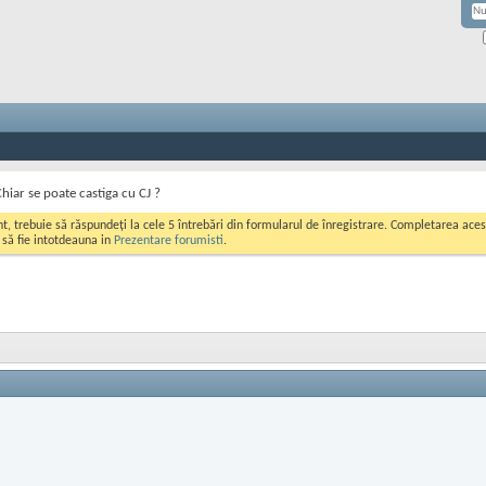
Chiar se poate castiga cu CJ ?
ont, trebuie să răspundeți la cele 5 întrebări din formularul de înregistrare. Completarea a
i să fie intotdeauna in
Prezentare forumisti
.