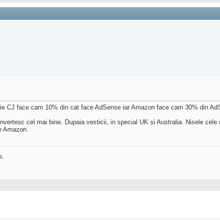
die CJ face cam 10% din cat face AdSense iar Amazon face cam 30% din Ad
convertesc cel mai bine. Dupaia vesticii, in special UK si Australia. Nisele cele
nde Amazon.
s.