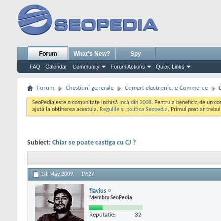
Forum
What's New?
Spy
FAQ
Calendar
Community
Forum Actions
Quick Links
Forum
Chestiuni generale
Comert electronic, e-Commerce
SeoPedia este o comunitate inchisă
incă din 2008
. Pentru a beneficia de un c
ajută la obținerea acestuia.
Regulile si politica Seopedia
. Primul post ar trebu
Subiect:
Chiar se poate castiga cu CJ ?
1st May 2009,
19:27
flavius
Membru SeoPedia
Reputatie:
32