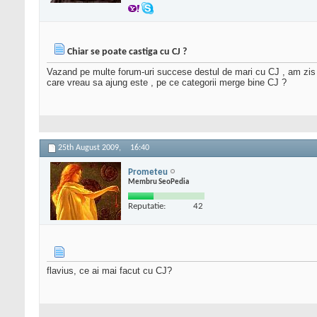
Chiar se poate castiga cu CJ ?
Vazand pe multe forum-uri succese destul de mari cu CJ , am zis s
care vreau sa ajung este , pe ce categorii merge bine CJ ?
25th August 2009,
16:40
Prometeu
Membru SeoPedia
Reputatie:
42
flavius, ce ai mai facut cu CJ?