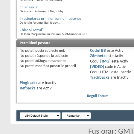
De Robert în forumul Bar, lobby...
chiar asa :)
De inscaun în forumul Bar, lobby...
In asteptarea primilor bani din adsense
De ibis în forumul Bar, lobby...
Chiar Si Astral?
De Ioan Margineanu în forumul SPAM made in .RO
Permisiuni postare
Nu puteţi
posta subiecte noi.
Codul BB
este
Activ
Nu puteţi
răspunde la subiecte
Zâmbete
este
Activ
Nu puteţi
adăuga ataşamente
Codul
[IMG]
este
Activ
Nu puteţi
modifica posturile proprii
[VIDEO]
code is
Activ
Codul HTML este
Inactiv
Trackbacks
are
Inactiv
Pingbacks
are
Inactiv
Refbacks
are
Activ
Reguli Forum
Fus orar: GM