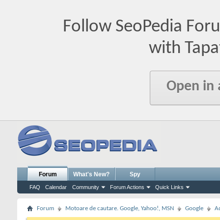
Follow SeoPedia For
with Tapa
Open in
Forum
What's New?
Spy
FAQ
Calendar
Community
Forum Actions
Quick Links
Forum
Motoare de cautare. Google, Yahoo!, MSN
Google
A