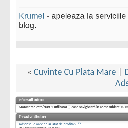
Krumel
- apeleaza la serviciile
blog.
«
Cuvinte Cu Plata Mare
|
Ad
Informații subiect
Momentan este/sunt 1 utilizator(i) care navighează în acest subiect.
(0 m
Thread-uri Similare
Adsense- e oare chiar atat de profitabil??